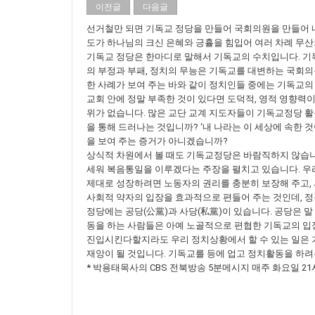
이전글
다음글
선거철만 되면 기독교 정당을 만들어 국회의원을 만들어 
도가 하나님의 크신 은혜와 긍휼을 힘입어 여러 차례 무
기독교 정당은 한마디로 말해서 기독교의 수치입니다. 기
의 부정과 부패, 정치의 무능은 기독교를 대변하는 국회
한 사례가 보여 주는 바와 같이 정치인들 중에는 기독교의
교회 안에 정말 부족한 것이 있다면 도덕적, 영적 영향력
위가 없습니다. 많은 교단 교계 지도자들이 기독교정당 활
을 통해 드러나는 것입니까? ‘내 나라는 이 세상에 속한 
을 보여 주는 증거가 아니겠습니까?
상식적 차원에서 볼 때도 기독교정당은 바람직하지 않습니
세워 복음통일을 이루겠다는 주장을 펼치고 있습니다. 우리
제대로 성장하려면 노동자의 권리를 충분히 보장해 주고, 
사회적 약자의 입장을 효과적으로 편들어 주는 것인데, 정
정당에는 공당(公黨)과 사당(私黨)이 있습니다. 공당은 
동을 하는 사람들은 아예 노골적으로 편협한 기독교의 입
진입시킨다할지라도 우리 정치상황에서 할 수 있는 일은 
재앙이 될 것입니다. 기독교를 등에 업고 정치활동을 하려는
* 박용태목사의 CBS 전북방송 5분메시지 매주 화요일 21시 2