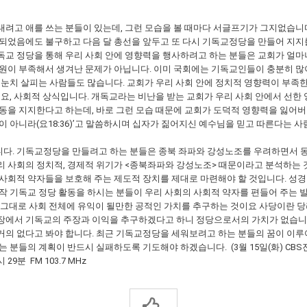
내려고 애를 쓰는 분들이 있는데, 그런 모습을 볼 때마다 서글프기가 그지없습니
산되었음에도 불구하고 다음 달 총선을 앞두고 또 다시 기독교정당을 만들어 지지
독교 정당을 통해 우리 사회 안에 영향력을 행사하려고 하는 분들은 교회가 얼마
의원이 부족해서 생겨난 문제가 아닙니다. 이미 국회에는 기독교인들이 충분히 많
 눈치 살피는 사람들도 많습니다. 교회가 우리 사회 안에 정치적 영향력이 부족한
이요, 사회적 상식입니다. 개독교라는 비난을 받는 교회가 우리 사회 안에서 선한
동을 지지한다고 하는데, 바로 그런 모습 때문에 교회가 도덕적 영향력을 잃어버
것이 아니라(요18:36)’고 말씀하시며 십자가 짊어지신 예수님을 믿고 따른다는 
다. 기독교정당을 만들려고 하는 분들은 종북 좌파와 강성노조를 우려하면서 동성
 사회의 정치적, 경제적 위기가 <종북좌파와 강성노조> 때문이라고 분석하는 것
사회적 약자들을 보호해 주는 제도적 장치를 제대로 마련해야 할 것입니다. 성경
작 기독교 정당 활동을 하시는 분들이 우리 사회의 사회적 약자를 편들어 주는 
말 그대로 사회 전체에 유익이 될만한 공적인 가치를 추구하는 것이요 사당이란 
장에서 기독교의 주장과 이익을 추구하겠다고 하니 정당으로서의 가치가 없습니다.
거의 없다고 봐야 합니다. 최근 기독교정당을 세워보려고 하는 분들의 꿈이 이루
 분들의 계획이 반드시 실패하도록 기도해야 하겠습니다. (3월 15일(화) CB
9분 FM 103.7 MHz