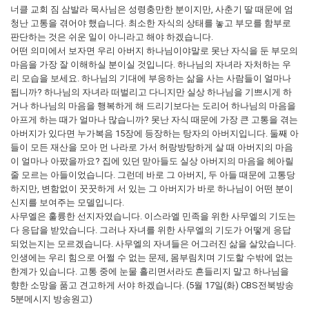
너클 교회 짐 삼발라 목사님은 성령충만한 분이지만, 사춘기 딸 때문에 엄
청난 고통을 겪어야 했습니다. 최소한 자식의 상태를 놓고 부모를 함부로
판단하는 것은 쉬운 일이 아니라고 해야 하겠습니다.
어떤 의미에서 보자면 우리 아버지 하나님이야말로 못난 자식을 둔 부모의
마음을 가장 잘 이해하실 분이실 것입니다. 하나님의 자녀라 자처하는 우
리 모습을 보세요. 하나님의 기대에 부응하는 삶을 사는 사람들이 얼마나
됩니까? 하나님의 자녀라 떠벌리고 다니지만 실상 하나님을 기쁘시게 하
거나 하나님의 마음을 행복하게 해 드리기보다는 도리어 하나님의 마음을
아프게 하는 때가 얼마나 많습니까? 못난 자식 때문에 가장 큰 고통을 겪는
아버지가 있다면 누가복음 15장에 등장하는 탕자의 아버지입니다. 둘째 아
들이 모든 재산을 모아 먼 나라로 가서 허랑방탕하게 살 때 아버지의 마음
이 얼마나 아팠을까요? 집에 있던 맏아들도 실상 아버지의 마음을 헤아릴
줄 모르는 아들이었습니다. 그런데 바로 그 아버지, 두 아들 때문에 고통당
하지만, 변함없이 꿋꿋하게 서 있는 그 아버지가 바로 하나님이 어떤 분이
신지를 보여주는 모델입니다.
사무엘은 훌륭한 선지자였습니다. 이스라엘 민족을 위한 사무엘의 기도는
다 응답을 받았습니다. 그러나 자녀를 위한 사무엘의 기도가 어떻게 응답
되었는지는 모르겠습니다. 사무엘의 자녀들은 어그러진 삶을 살았습니다.
인생에는 우리 힘으로 어쩔 수 없는 문제, 몸부림치며 기도할 수밖에 없는
한계가 있습니다. 고통 중에 눈물 흘리면서라도 흔들리지 말고 하나님을
향한 소망을 품고 견고하게 서야 하겠습니다. (5월 17일(화) CBS전북방송
5분메시지 방송원고)