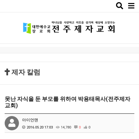
Toggle
naviga
제자 칼럼
못난 자식을 둔 부모를 위하여 박용태목사(전주제자
교회)
아이언맨
2016.05.20 17:03
14,780
0
0