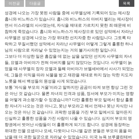
이전글
다음글
목록
성경에 나오는 가장 못된 사람들 중에 사무엘상에 기록되어 있는 제사장
홉니와 비느하스가 있습니다. 홉니와 비느하스의 아버지 엘리는 제사장이
면서 이스라엘의 사사였는데, 자식을 제대로 가르치지 못한 죄 때문에 비
참하게 죽었습니다. 홉니와 비느하스가 제사장으로 있던 성막에서 자라난
사무엘은 성경에 나오는 가장 위대한 선지자중 한 사람입니다. 그토록 타
락하고 무질서했던 성막에서 자라난 사무엘이 어떻게 그렇게 훌륭한 하나
님의 사람으로 자라날 수 있었는지는 거의 불가사의한 일입니다.
그보다 더 이상한 일은 흠잡을 데 없는 삶을 살았던 선지자 사무엘의 자녀
들, 요엘과 아비야가 전혀 아버지를 닮지 않았다는 것입니다. 사무엘이 늙
었을 때 사무엘의 장자 요엘과 둘째 아비야가 브엘세바에서 사사가 되었는
데, 그들은 이익을 따라 뇌물을 받고 재판을 제대로 하지 않는 악한 지도자
노릇을 해서 백성들의 원성을 사게 되었습니다.
보통 ‘자식을 부모의 거울’이라고 말하지만 곰곰이 따져 보면 항상 그런 것
은 아닌 것 같습니다. 물론 자녀의 인격과 성품, 정서에 부모가 미치는 영향
을 어떻게 과소평가할 수 있겠습니까? 다만 훌륭한 부모 밑에서 항상 훌륭
한 자녀가 나오는 것은 아니고, 못난 부모라고 해서 언제나 못난 자식만 나
오는 것은 아닌 것 같습니다. 괴팍한 성품을 가진 부모 밑에서도 얼마든지
신실하고 훌륭한 성품을 가진 사람이 나올 수 있습니다. 심지어 부모의 영
향권에서 벗어난 사람들이 더 훌륭하게 되기도 합니다. 성경에 등장하는
위대한 인물 요셉이나 모세, 다윗이나 다니엘 같은 분들은 부모의 품을 떠
났을 때 더 귀한 일꾼으로 자라날 수 있었습니다. 미국 뉴욕 브루클린테버