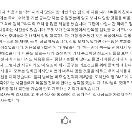
. 처음에는 딱히 내키지 않았지만 이번 학습 캠프 때 다른 나라 MK들과 친해
는 국어, 수학 등 기본 공부만 하는 줄 알았는데 알고 보니 다양한 것들을 배울
그 외에 켈리그라피와 요리 등 많은 체험을 했습니다. 그런데 수업시간 외에도 
를 치유하는 시간들이었습니다. 무엇보다 한옥마을에서 한복을 입었을 때 너무나 
는 MK 선후배들과 친해져서 정말 행복합니다. 가장 즐거웠던 것은 곡성에서의 캠
귀는 소리와 새벽바람이 잠을 깨웠습니다. 정말 오지 않았다면 아주 많은 후회를 
려졌었습니다. 처음으로 양화진에 다녀왔습니다. 한국 땅에 복음을 전하시기 위
짠해졌습니다. 이름도 모르는 나라 조선 땅에 와서 순교하신 선교사님들을 보며
 전 세계에는 아직도 복음을 듣지 못한 사람들이 많다고 들었기 때문입니다. 이
다. 그렇다면 지금이라도 더 열심히 제가 꿈꾸는 의료선교를 위해 준비해야 한다
 다시 올지 모르는 양화진이지만 이번에 너무나 많은 것들을 배우고 우리나라를 
선을 다하겠습니다. 둘째 날에는 파주 임진각과 제3땅굴, 도라산역 등 DMZ 에
 죽어가는 사람들에게 복음을 전해야 한다는 생각을 했습니다. 하나님의 뜻대
 캠프를 통해 북한을 가슴에 안고 기도하는 기회가 되었습니다.
사님께 감사드리고 맛난 식사와 홈스테이로 섬겨주신 집사님들과 가르쳐주신 선
 사랑합니다.
0