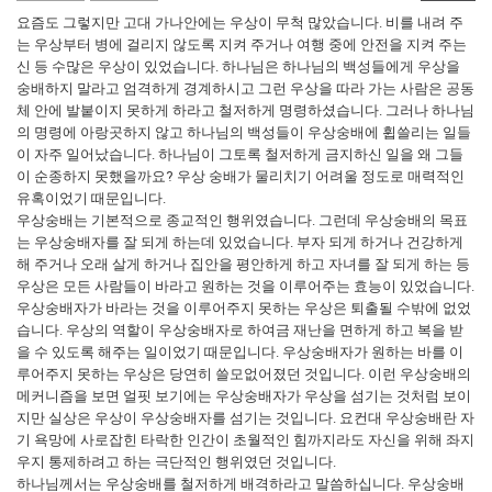
요즘도 그렇지만 고대 가나안에는 우상이 무척 많았습니다. 비를 내려 주
는 우상부터 병에 걸리지 않도록 지켜 주거나 여행 중에 안전을 지켜 주는
신 등 수많은 우상이 있었습니다. 하나님은 하나님의 백성들에게 우상을
숭배하지 말라고 엄격하게 경계하시고 그런 우상을 따라 가는 사람은 공동
체 안에 발붙이지 못하게 하라고 철저하게 명령하셨습니다. 그러나 하나님
의 명령에 아랑곳하지 않고 하나님의 백성들이 우상숭배에 휩쓸리는 일들
이 자주 일어났습니다. 하나님이 그토록 철저하게 금지하신 일을 왜 그들
이 순종하지 못했을까요? 우상 숭배가 물리치기 어려울 정도로 매력적인
유혹이었기 때문입니다.
우상숭배는 기본적으로 종교적인 행위였습니다. 그런데 우상숭배의 목표
는 우상숭배자를 잘 되게 하는데 있었습니다. 부자 되게 하거나 건강하게
해 주거나 오래 살게 하거나 집안을 평안하게 하고 자녀를 잘 되게 하는 등
우상은 모든 사람들이 바라고 원하는 것을 이루어주는 효능이 있었습니다.
우상숭배자가 바라는 것을 이루어주지 못하는 우상은 퇴출될 수밖에 없었
습니다. 우상의 역할이 우상숭배자로 하여금 재난을 면하게 하고 복을 받
을 수 있도록 해주는 일이었기 때문입니다. 우상숭배자가 원하는 바를 이
루어주지 못하는 우상은 당연히 쓸모없어졌던 것입니다. 이런 우상숭배의
메커니즘을 보면 얼핏 보기에는 우상숭배자가 우상을 섬기는 것처럼 보이
지만 실상은 우상이 우상숭배자를 섬기는 것입니다. 요컨대 우상숭배란 자
기 욕망에 사로잡힌 타락한 인간이 초월적인 힘까지라도 자신을 위해 좌지
우지 통제하려고 하는 극단적인 행위였던 것입니다.
하나님께서는 우상숭배를 철저하게 배격하라고 말씀하십니다. 우상숭배