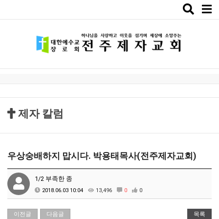
Toggle
naviga
제자 칼럼
우상숭배하지 맙시다. 박용태목사(전주제자교회)
1/2 부족한 종
2018.06.03 10:04
13,496
0
0
이전글
다음글
목록