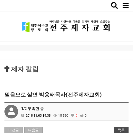
Toggle
naviga
제자 칼럼
믿음으로 살면 박용태목사(전주제자교회)
1/2 부족한 종
2018.11.03 19:38
15,580
0
0
이전글
다음글
목록