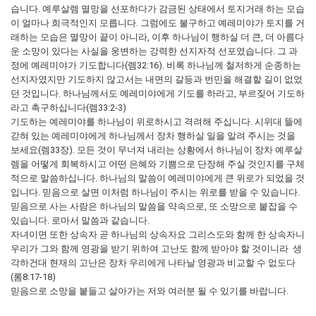
습니다. 예루살렘 멸망을 선포하다가 감금된 상태에서 토지거래 하는 모습
이 얼마나 희극적인지 모릅니다. 그럼에도 불구하고 예레미야가 토지를 거
래하는 모습은 멸망이 끝이 아니라, 이후 하나님이 행하실 더 큰, 더 아름다
운 소망이 있다는 사실을 웅변하는 강력한 선지자적 선포였습니다. 그 과
정에 예레미야가 기도합니다(렘32:16). 비록 하나님께 철저하게 순종하는
선지자였지만 기도하지 않고서는 내면의 갈등과 번민을 해결할 길이 없었
던 것입니다. 하나님께서도 예레미야에게 기도를 하라고, 부르짖어 기도하
라고 촉구하십니다(렘33:2-3)
기도하는 예레미야를 하나님이 위로하시고 격려해 주십니다. 시위대 뜰에
갇혀 있는 예레미야에게 하나님께서 장차 행하실 일을 알려 주시는 것을
보세요(렘33장). 모든 것이 무너져 내리는 상황에서 하나님이 장차 예루살
렘을 어떻게 회복하시고 어떤 은혜와 기쁨으로 단장해 주실 것인지를 구체
적으로 말씀하십니다. 하나님의 말씀이 예레미야에게 큰 위로가 되었을 것
입니다. 믿음으로 살면 이처럼 하나님이 주시는 위로를 받을 수 있습니다.
믿음으로 사는 사람은 하나님의 말씀을 약속으로, 또 소망으로 붙잡을 수
있습니다. 로마서 말씀과 같습니다.
자녀이면 또한 상속자 곧 하나님의 상속자요 그리스도와 함께 한 상속자니
우리가 그와 함께 영광을 받기 위하여 고난도 함께 받아야 할 것이니라 생
각하건대 현재의 고난은 장차 우리에게 나타날 영광과 비교할 수 없도다
(롬8:17-18)
믿음으로 소망을 붙들고 살아가는 저와 여러분 될 수 있기를 바랍니다.