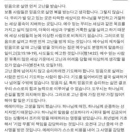
믿음으로 살면 먼저 고난을 받습니다.
보통 사람들은 믿음으로 살면 복을 받는다고 생각합니다. 그렇지 않습니
다. 우리가 발 딛고 있는 곳은 타락한 세상이요 하나님을 부인하고 거절하
는 세상 풍속이 지배하는 곳입니다. 예수 믿는 우리는 세상과 같은 목표를
가지고 살지 않으며, 더욱이 세상과 구별된 거룩한 삶을 살려고 하기 때문
에 세상 사람들의 눈에 이상한 사람으로 비쳐지기 쉽습니다. 그러므로 믿
음으로 살려고 하면 먼저 고난을 받게 되는 것입니다. 예수님의 제자들이
믿음으로 살 때 고난을 받을 것이라는 점은 예수님도 분명하게 말씀하신
일이고(요15:18-19), 사도들도 예고한 것입니다(행14:22). 예수 믿는 사람
은 유혹이 많은 세상 가운데서 고난과 어려움 당할 때 이상하게 생각할 필
요가 없습니다(벧전4:12, 요일3:13).
고난 중에 넘어지지 않고 승리하려면 기도해야 합니다. 믿음으로 살려는
사람은 반드시 기도하는 사람이 됩니다. 기도를 잃어버리면 결국 실패하거
나 넘어질 수밖에 없습니다. 믿음의 삶, 특히 믿음으로 승리하는 삶은 결코
우리 스스로의 힘과 능력으로 이루어낼 수 없습니다. 도우시는 하나님의
손길을 힘껏 의지해야 합니다. 그러므로 고난 중에 가장 먼저! 가장 많이!!
해야 할 일은 기도입니다.
예레미야는 고생을 많이 했습니다. 하나님께 매인, 하나님께 순종하는 선
지자였기 때문입니다. 하나님의 말씀을 선포하다가 시위대 뜰에 감금되어
있는 상황에서 조카의 땅을 매매하라는 명령을 받았습니다. 희년법에 기초
해서 ‘기업 무름’의 책임을 감당하라는 것입니다. 요컨대 고난 중에 더 큰
사명을 받은 것입니다. 예레미야가 스스로 비용을 내어 그 사명을 감당했