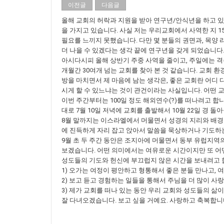
이전글
다음글
올해 교회의 허락과 지원을 받아 연구년/안식년을 하고 있
을 가지고 있습니다. 사실 저는 우리교회에서 사역한 지 1
필요를 느끼지 못했습니다. 다만 몇 분들의 권면과, 목양
더 나을 수 있겠다는 생각 끝에 연구년을 갖게 되었습니다
아시다시피 올해 상반기 주중 사역을 줄이고, 주일에는 격
개월간 30여개 넘는 교회를 찾아 본 것 같습니다. 교회 
방을 마치면서 제 마음에 남는 생각은, 좋은 교회란 어디
시게 할 수 있느냐는 것이 관건이라는 사실입니다. 어떤 
이번 주간부터는 100일 정도 해외연수(?)를 떠나려고 합
대로 7월 10일 저녁에 교회를 출발해서 10월 22일 경 돌
8월 말까지는 이스라엘에서 머물면서 성경의 지리와 배경
에 진득하게 자리 잡고 앉아서 말씀을 묵상하거나 기도하
9월 초 두 주간 동안은 조지아에 머물면서 동부 유럽지역
보겠습니다. 어떤 의미에서는 여유로운 시간이지만 또 어떻
성도들의 기도와 헌신에 부끄럽지 않은 시간을 보내려고 
1) 오가는 여정이 평안하고 형통해서 좋은 분들 만나고, 
2) 보고 듣고 경험하는 일들을 통해서 주님을 더 많이 사
3) 제가 교회를 떠나 있는 동안 우리 교회와 성도들의 
잘 다녀오겠습니다. 보고 싶을 거예요. 사랑하고 축복합니