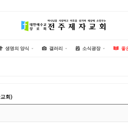
생명의 양식
갤러리
소식광장
좋
교회)