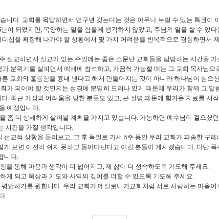
습니다. 교회를 목양하면서 연구년 갖는다는 것은 아무나 누릴 수 있는 특권이
5년이 되었지만, 목양하는 일을 힘들게 생각하지 않았고, 주님의 일을 할 수 있
 리더십을 확장해 나가야 할 상황에서 몇 가지 어려움을 반복적으로 경험하면서 
.
주 설교하면서 설교가 없는 주일에는 좋은 소문난 교회들을 탐방하는 시간을 가졌
환경과 분위기를 살피면서 예배에 참석하고, 가끔씩 가능할 때는 그 교회 목사님으
 다른 교회의 훌륭함을 흉내 낸다고 해서 만들어지는 것이 아니라 하나님이 심으
교회가 되어야 할 것인지는 성경에 분명히 드러나 있기 때문에 우리가 함께 그 말씀
니다. 최근 가정의 어려움을 당한 분들도 있고, 큰 질병 때문에 힘겨운 치료를 
아올 예정입니다.
을 좀 더 상세하게 살펴볼 계획을 가지고 있습니다. 가능하면 예수님이 걸으셨던
는 시간을 가질 생각입니다.
의 선교적 상황을 둘러보고, 그 후 독일로 가서 5주 동안 우리 교회가 파송한
게 보면 여전히 쉬지 못하고 돌아다닌다고 여길 분들이 계시겠습니다. 다만 목사
합니다.
여행을 통해 마음과 생각이 더 넓어지고, 제 삶이 더 성숙하도록 기도해 주세요.
랑하게 되고 묵상과 기도와 사역의 깊이를 더할 수 있도록 기도해 주세요.
삶이 평안하기를 원합니다. 우리 교회가 데살로니가교회처럼 서로 사랑하는 마음이
다.