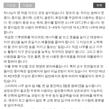
이전글
다음글
목록
하나님이 맨 처음 지으신 곳은 숲이었습니다. 창조의 숲. 우리는 숲에서 온
종이, 종이컵, 종이팩, 신문지, 골판지, 화장지를 무감하게 사용하는 중입니
다. 한 사람이 평생 쓰는 목재, 종이를 합치면 소나무 237그루나 됩니다. 한
편 종이컵은 한 사람이 하루에도 3~4개씩 1년이면 약 6그루의 나무에 해당
합니다.
위급한 기후변화를 막으려면, 에너지를 덜 쓰고 효율을 높이고 재생에너
지의 생산을 늘려 온실가스 배출량을 줄여야 합니다. 그 이상으로 노력해
야 할 것이 있다면 숲을 ‘지키고 돌보는’ 일입니다. 직접 나무를 심고 가꾸
는 활동이 지구 온도상승을 늦추는 적극적인 방법이 됩니다. 그리고 종이
사용량을 줄이는 것은 물론, 한 번 사용한 종이제품을 최대로 재활용하기
에 힘써야 합니다.
이를 위해 우선할 것은 현명한 분리배출입니다. 특히 순수 천연펄프로 만
들어진 종이팩은 일반폐지와 달리 비닐코팅이 되어 있습니다. 하지만 매년
약 4만5천톤 이상의 종이팩이 일반폐지와 함께 버려져 재활용되지 못하고
있습니다.
그리하여 나무 숲의 달 4월, 한 달 동안에는 [멸종 캠페인]을 실시합니다.
냉장보관이 필요한 우유에 사용되는 일반종이팩과 상온보관이 가능하도
록 안쪽에 알루미늄 코팅이 된 두유 등의 멸균팩을 따로 분리배출 해주세
요. 깨끗이 씻고 펼쳐서 말린 후 교회 본당 입구에 비치된 수거함에 종류별
로 담아주세요.