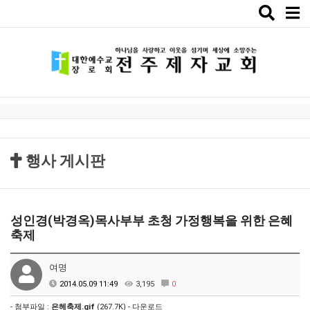
Toggle
naviga
행사 게시판
성인경(박경옥)목사부부 초청 가정행복을 위한 은혜
축제
여명
2014.05.09 11:49
3,195
0
- 첨부파일 :
은헤축제.gif
(267.7K) -
다운로드