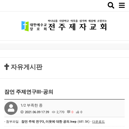
Toggle
naviga
자유게시판
잠언 주제연구Ⅲ-공의
1/2 부족한 종
2021.06.09 17:39
2,770
0
0
- 첨부파일 :
잠언 주제 연구3_이웃에 대한 공의.hwp
(681.5K) -
다운로드