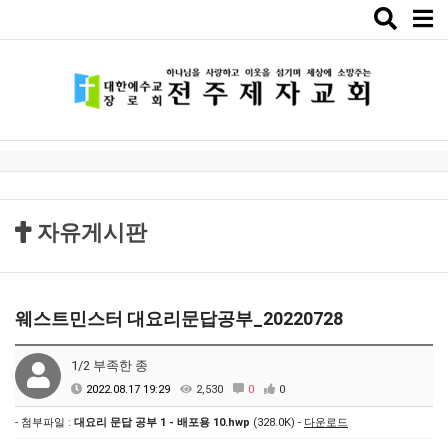
Toggle
naviga
자유게시판
웨스트민스터 대요리문답공부_20220728
1/2 부족한 종
2022.08.17 19:29
2,530
0
0
- 첨부파일 :
대요리 문답 공부 1 - 배포용 10.hwp
(328.0K) -
다운로드