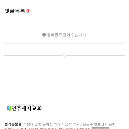
댓글목록
0
등록된 댓글이 없습니다.
섬기는분들:
박용태·김협·유이상·최규·서승학 목사 / 손은주·변호상·이은희