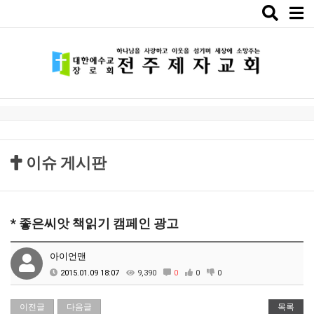
Toggle
naviga
이슈 게시판
* 좋은씨앗 책읽기 캠페인 광고
아이언맨
2015.01.09 18:07
9,390
0
0
0
이전글
다음글
목록