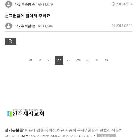
2018.02.14
1/2 부족한 종
11,679
선교헌금에 참여해 주세요.
2018.02.14
1/2 부족한 종
11,504
26
27
28
29
30
섬기는분들:
박용태·김협·유이상·최규·서승학 목사 / 손은주·변호상·이은희
전도사
|
주소:
55121 전북 전주시 완산구 평화17길 9-5
상세지도