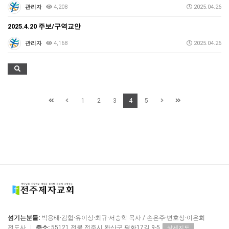
관리자
4,208
2025.04.26
2025.4.20 주보/구역교안
관리자
4,168
2025.04.26
1
2
3
4
5
섬기는분들:
박용태·김협·유이상·최규·서승학 목사 / 손은주·변호상·이은희
전도사
|
주소:
55121 전북 전주시 완산구 평화17길 9-5
상세지도