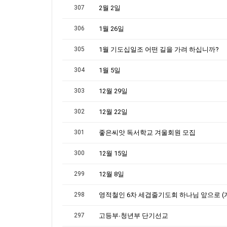
307
2월 2일
306
1월 26일
305
1월 기도십일조 어떤 길을 가려 하십니까?
304
1월 5일
303
12월 29일
302
12월 22일
301
좋은씨앗 독서학교 겨울회원 모집
300
12월 15일
299
12월 8일
298
영적철인 6차 세겹줄기도회 하나님 앞으로 (계8
297
고등부∙청년부 단기선교