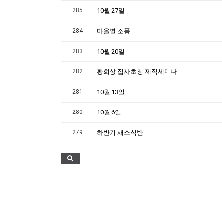
285
10월 27일
284
마을별 소풍
283
10월 20일
282
황희상 집사초청 제직세미나
281
10월 13일
280
10월 6일
279
하반기 새소식반