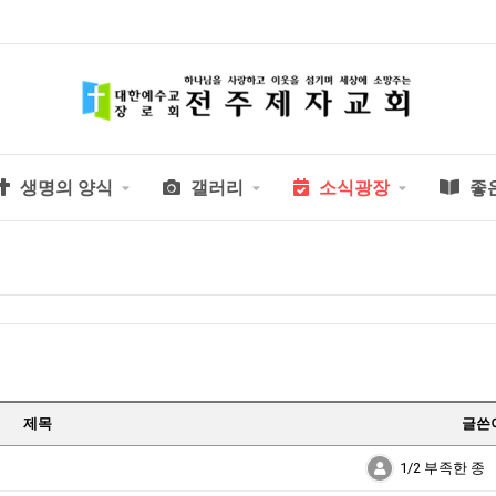
생명의 양식
갤러리
소식광장
좋
제목
글쓴
1/2 부족한 종