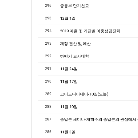
296
중등부 단기선교
295
12월 1일
294
2019 마을 및 기관별 이웃섬김잔치
293
재정 결산 및 예산
292
하반기 교사대학
291
11월 24일
290
11월 17일
289
코이노니아데이-10일(오늘)
288
11월 10일
287
286
11월 3일