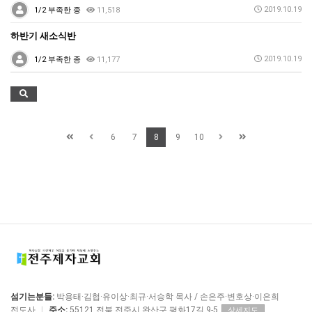
2019.10.19
1/2 부족한 종
11,518
하반기 새소식반
2019.10.19
1/2 부족한 종
11,177
6
7
8
9
10
섬기는분들:
박용태·김협·유이상·최규·서승학 목사 / 손은주·변호상·이은희
전도사
|
주소:
55121 전북 전주시 완산구 평화17길 9-5
상세지도