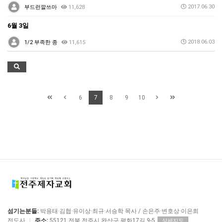
2017.06.30
부드런깔쓰마
11,628
6월 3일
2018.06.03
1/2 부족한 종
11,615
6
7
8
9
10
섬기는분들:
박용태·김협·유이상·최규·서승학 목사 / 손은주·변호상·이은희
전도사
|
주소:
55121 전북 전주시 완산구 평화17길 9-5
상세지도