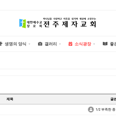
생명의 양식
갤러리
소식광장
좋
제목
글
1/2 부족한 종