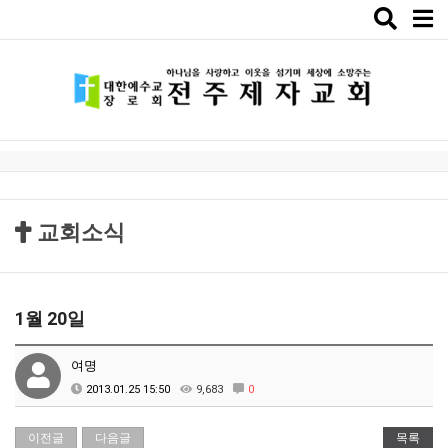
Toggle
naviga
교회소식
1월 20일
여명
2013.01.25 15:50
9,683
0
이전글
다음글
목록