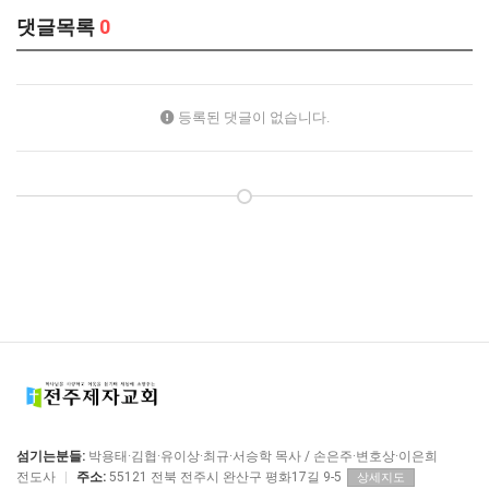
댓글목록
0
등록된 댓글이 없습니다.
섬기는분들:
박용태·김협·유이상·최규·서승학 목사 / 손은주·변호상·이은희
전도사
|
주소:
55121 전북 전주시 완산구 평화17길 9-5
상세지도