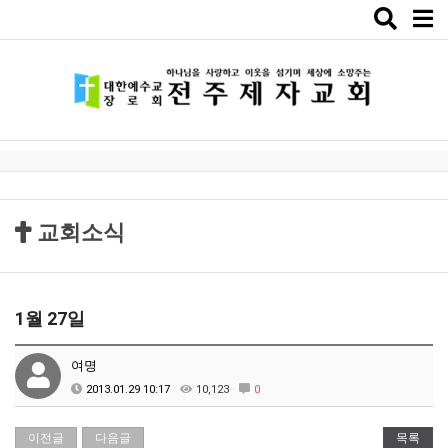
Toggle
naviga
교회소식
1월 27일
여명
2013.01.29 10:17
10,123
0
이전글
다음글
목록