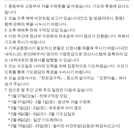
1. 중등부와 고등부의 겨울 수련회를 잘 마쳤습니다. 기도와 후원에 감사드
립니다.
2. 오늘 오후 예배 비전트립 보고가 있습니다(인도 및 방글라데시, 중동).
함께 은혜와 복을 나누시기 바랍니다.
3. 오후 예배후 전체 구역장 모임 있습니다.
4. 이번 주간에 청년부 수련회와 유초등부 리더 캠프가 진행됩니다. 위해서
기도해 주시기 바랍니다.
4. 기부금증명서가 필요하신 분들은 신청서를 제출해 주시기 바랍니다(안
내데스크). 본인(배우자) 명의의 기명헌금으로 전산시스템에 등록되어 있
는 내역대로만 증명서를 발행할 수 있습니다.
5. 오는 수요일은 나라와 민족을 위해 집중적으로 기도하겠습니다. 수요기
도회를 통해 기도응답의 특권을 누리시기 바랍니다.
6. 오늘 공동식사는 『한은경구역』, 청소와 설거지는 『요한마을』에서
섬겨 주십니다.
7. 앞으로 몇 주간 교회 주요 일정은 다음과 같습니다.
* 1월 27일(오늘) - 전체구역장 모임
* 1월 31일(목) - 2월 1일(토) - 청년부 겨울 수련회
* 2월 1일(금) - 2일(토) - 유초등부 리더 캠프
* 2월 4일(월) - 6일(수) - 2월 기도십일조
* 2월 8일(금) - 일꾼 기도회(9시)
* 2월 15일(금) - 23일(토) - 필리핀 비전트립(김용균/최금숙선교사)