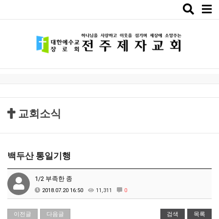
Toggle
naviga
교회소식
백두산 통일기행
1/2 부족한 종
2018.07.20 16:50
11,311
0
이전글
다음글
검색
목록