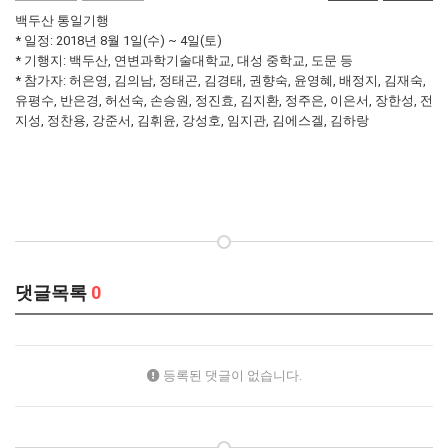
백두산 통일기행
* 일정: 2018년 8월 1일(수) ~ 4일(토)
* 기행지: 백두산, 연변과학기술대학교, 대성 중학교, 도문 등
* 참가자: 허은영, 김의남, 정태곤, 김경태, 권향숙, 윤영혜, 배정지, 김재숙,
유평수, 반은경, 허선숙, 손승원, 정진효, 김지환, 정주은, 이은서, 장한성, 전
지성, 정찬용, 강준서, 김휘윤, 강성호, 임지관, 김에스겔, 김하랑
댓글목록
0
등록된 댓글이 없습니다.