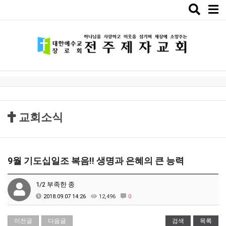
Toggle
naviga
교회소식
9월 기도십일조 복음!! 생명과 은혜의 큰 능력
1/2 부족한 종
2018.09.07 14:26
12,496
0
이전글
다음글
검색
목록