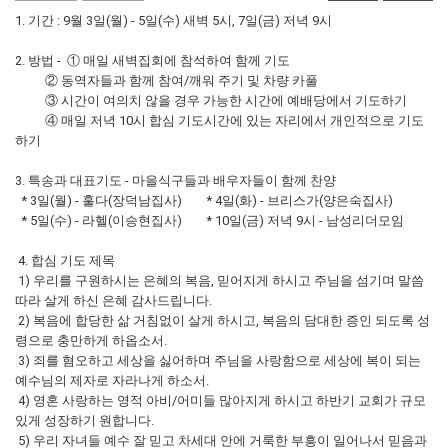
1. 기간 : 9월 3일(월) - 5일(수) 새벽 5시, 7일(금) 저녁 9시
2. 방법 - ① 매일 새벽집회에 참석하여 함께 기도
② 동역자들과 함께 참여/깨워 주기 및 차량 카풀
③ 시간이 여의치 않을 경우 가능한 시간에 예배당에서 기도하기
④ 매일 저녁 10시 합심 기도시간에 있는 자리에서 개인적으로 기도
하기
3. 특송과 대표기도 - 마을식구들과 배우자들이 함께 찬양
* 3일(월) - 훌다(장덕남집사) * 4일(화) - 브리스가(양은숙집사)
* 5일(수) - 라헬(이승현집사) * 10일(금) 저녁 9시 - 남성리더모임
4. 합심 기도 제목
1) 우리를 구원하시는 은혜의 복음, 믿어지게 하시고 주님을 섬기며 말씀
따라 살게 하신 은혜 감사드립니다.
2) 복음에 합당한 삶 거침없이 살게 하시고, 복음의 담대한 증인 되도록 성
령으로 충만하게 하옵소서.
3) 죄를 혐오하고 세상을 싫어하며 주님을 사랑함으로 세상에 복이 되는
예수님의 제자로 자라나게 하소서.
4) 영혼 사랑하는 영적 아비/어미들 많아지게 하시고 하반기 교회가 규모
있게 성장하기 원합니다.
5) 우리 자녀들 예수 잘 믿고 차세대 안에 거룩한 부흥이 일어나서 믿음과