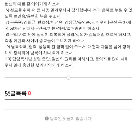
헌신의 대를 잘 이어가게 하소서.
6) 선교를 위해 더 큰 사명 맡겨주시니 감사합니다. 복과 은혜로 누릴 수 있
도록 큰믿음/윤택한 복을 주소서.
7) 구동완/김희균, 변호상/이정숙, 김상균/유연순, 신익수/이은진 등 37개
국 58가정 선교사 –믿음/기쁨/성령/열매충만케 하소서.
8) 우리 사회 안에 상식이 회복되어 공의/정의가 강물처럼 흐르게 하시고,
각종 이단과 사이비 종교들이 무너지게 하소서.
9) 남북화해, 협력, 상생의 길 활짝 열어 주소서. 대결과 다툼을 넘어 평화
체제 정착되어 남북이 하나 되게 하소서.
10) 담임목사님 성령 충만, 말씀의 권위를 더하시고, 동역자를 많이 세워
주사 열매 충만한 삶과 사역되게 하소서.
댓글목록
0
등록된 댓글이 없습니다.