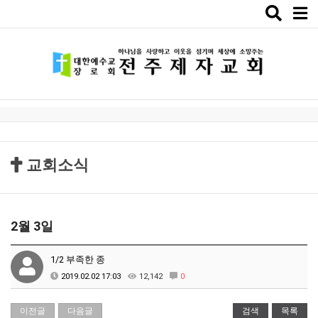
Toggle
naviga
교회소식
2월 3일
1/2 부족한 종
2019.02.02 17:03
12,142
0
이전글
다음글
검색
목록