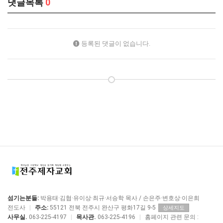
댓글목록
0
등록된 댓글이 없습니다.
섬기는분들:
박용태·김협·유이상·최규·서승학 목사 / 손은주·변호상·이은희
전도사
|
주소:
55121 전북 전주시 완산구 평화17길 9-5
상세지도
사무실.
063-225-4197
|
목사관.
063-225-4196
|
홈페이지 관련 문의 :