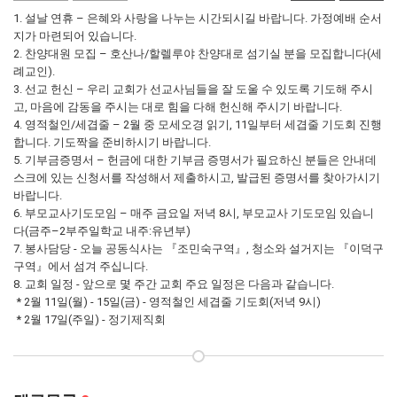
1. 설날 연휴 – 은혜와 사랑을 나누는 시간되시길 바랍니다. 가정예배 순서
지가 마련되어 있습니다.
2. 찬양대원 모집 – 호산나/할렐루야 찬양대로 섬기실 분을 모집합니다(세
례교인).
3. 선교 헌신 – 우리 교회가 선교사님들을 잘 도울 수 있도록 기도해 주시
고, 마음에 감동을 주시는 대로 힘을 다해 헌신해 주시기 바랍니다.
4. 영적철인/세겹줄 – 2월 중 모세오경 읽기, 11일부터 세겹줄 기도회 진행
합니다. 기도짝을 준비하시기 바랍니다.
5. 기부금증명서 – 헌금에 대한 기부금 증명서가 필요하신 분들은 안내데
스크에 있는 신청서를 작성해서 제출하시고, 발급된 증명서를 찾아가시기
바랍니다.
6. 부모교사기도모임 – 매주 금요일 저녁 8시, 부모교사 기도모임 있습니
다(금주–2부주일학교 내주:유년부)
7. 봉사담당 - 오늘 공동식사는 『조민숙구역』, 청소와 설거지는 『이덕구
구역』에서 섬겨 주십니다.
8. 교회 일정 - 앞으로 몇 주간 교회 주요 일정은 다음과 같습니다.
* 2월 11일(월) - 15일(금) - 영적철인 세겹줄 기도회(저녁 9시)
* 2월 17일(주일) - 정기제직회