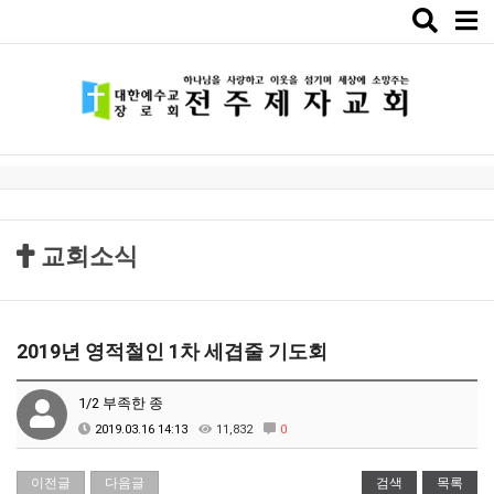
Toggle
naviga
교회소식
2019년 영적철인 1차 세겹줄 기도회
1/2 부족한 종
2019.03.16 14:13
11,832
0
이전글
다음글
검색
목록