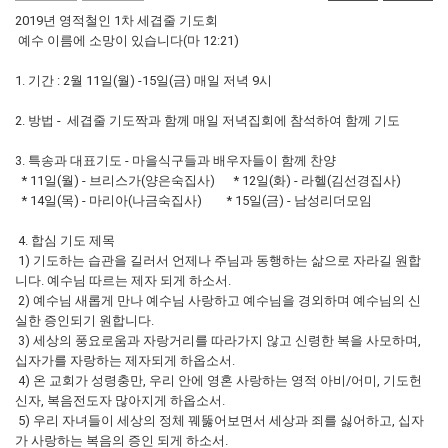
2019년 영적철인 1차 세겹줄 기도회
예수 이름에 소망이 있습니다(마 12:21)
1. 기간 : 2월 11일(월) -15일(금) 매일 저녁 9시
2. 방법 - 세겹줄 기도짝과 함께 매일 저녁집회에 참석하여 함께 기도
3. 특송과 대표기도 - 마을식구들과 배우자들이 함께 찬양
* 11일(월) - 브리스가(양은숙집사) * 12일(화) - 라헬(김선경집사)
* 14일(목) - 마리아(나금숙집사) * 15일(금) - 남성리더모임
4. 합심 기도 제목
1) 기도하는 습관을 길러서 언제나 주님과 동행하는 삶으로 자라길 원합
니다. 예수님 따르는 제자 되게 하소서.
2) 예수님 새롭게 만나 예수님 사랑하고 예수님을 경외하며 예수님의 신
실한 증인되기 원합니다.
3) 세상의 풍요로움과 자랑거리를 따라가지 않고 신령한 복을 사모하며,
십자가를 자랑하는 제자되게 하옵소서.
4) 온 교회가 성령충만, 우리 안에 영혼 사랑하는 영적 아비/어미, 기도헌
신자, 복음전도자 많아지게 하옵소서.
5) 우리 자녀들이 세상의 정체 꿰뚫어보면서 세상과 죄를 싫어하고, 십자
가 사랑하는 복음의 증인 되게 하소서.