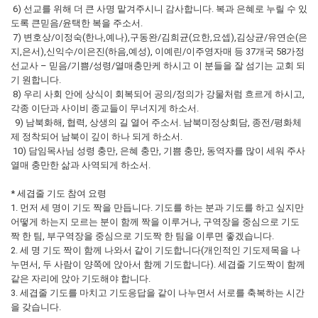
6) 선교를 위해 더 큰 사명 맡겨주시니 감사합니다. 복과 은혜로 누릴 수 있
도록 큰믿음/윤택한 복을 주소서.
7) 변호상/이정숙(한나,예나),구동완/김희균(요한,요셉),김상균/유연순(은
지,은서),신익수/이은진(하음,예성), 이예린/이주영자매 등 37개국 58가정
선교사 – 믿음/기쁨/성령/열매충만케 하시고 이 분들을 잘 섬기는 교회 되
기 원합니다.
8) 우리 사회 안에 상식이 회복되어 공의/정의가 강물처럼 흐르게 하시고,
각종 이단과 사이비 종교들이 무너지게 하소서.
9) 남북화해, 협력, 상생의 길 열어 주소서. 남북미정상회담, 종전/평화체
제 정착되어 남북이 깊이 하나 되게 하소서.
10) 담임목사님 성령 충만, 은혜 충만, 기쁨 충만, 동역자를 많이 세워 주사
열매 충만한 삶과 사역되게 하소서.
* 세겹줄 기도 참여 요령
1. 먼저 세 명이 기도 짝을 만듭니다. 기도를 하는 분과 기도를 하고 싶지만
어떻게 하는지 모르는 분이 함께 짝을 이루거나, 구역장을 중심으로 기도
짝 한 팀, 부구역장을 중심으로 기도짝 한 팀을 이루면 좋겠습니다.
2. 세 명 기도 짝이 함께 나와서 같이 기도합니다(개인적인 기도제목을 나
누면서, 두 사람이 양쪽에 앉아서 함께 기도합니다). 세겹줄 기도짝이 함께
같은 자리에 앉아 기도해야 합니다.
3. 세겹줄 기도를 마치고 기도응답을 같이 나누면서 서로를 축복하는 시간
을 갖습니다.