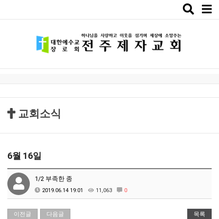
Toggle
naviga
교회소식
6월 16일
1/2 부족한 종
2019.06.14 19:01
11,063
0
이전글
다음글
목록