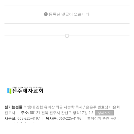
등록된 댓글이 없습니다.
섬기는분들:
박용태·김협·유이상·최규·서승학 목사 / 손은주·변호상·이은희
전도사
|
주소:
55121 전북 전주시 완산구 평화17길 9-5
상세지도
사무실.
063-225-4197
|
목사관.
063-225-4196
|
홈페이지 관련 문의 :
manstolethefruit@me.com