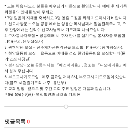
* 오늘 처음 나오신 분들을 예수님의 이름으로 환영합니다. 예배 후 새가족
위원들의 안내를 받아 주세요.
* 7명 믿음의 지체를 축복하고 3명 영혼 구원을 위해 기도하시기 바랍니다.
1. 선교사방문 – 오늘 공동 예배는 양용순 목사님께서 말씀전해주시고, 오
후 찬양예배는 신익수 선교사님께서 기도제목 나눠주십니다.
2. 주차봉사자모집 – 공동예배 시 주차 안내를 섬겨주실 봉사자를 모집합
니다(문의: 윤두섭집사)
3. 관현악단 모집 – 전주제자관현악단을 모집합니다(문의: 송미림집사).
4. 찬양율동팀 모집 – 율동으로 예배를 섬길 찬양율동팀을 모집합니다(문
의: 조안나청년)
5. 봉사담당 - 오늘 공동식사는 『에스더마을』, 청소는 『디모데마을』에
서 섬겨 주십니다.
6. 부모교사기도모임 - 매주 금요일 저녁 8시, 부모교사 기도모임이 있습니
다(금주: 세겹줄기도회 내주 : 유년부)
7. 교회 일정 - 앞으로 몇 주간 교회 주요 일정은 다음과 같습니다.
* 8월 5(월)-9(금) - 영적철인과 세겹줄 기도 IV
댓글목록
0