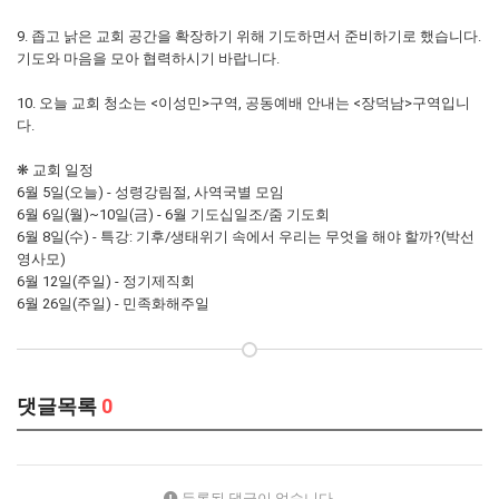
9. 좁고 낡은 교회 공간을 확장하기 위해 기도하면서 준비하기로 했습니다.
기도와 마음을 모아 협력하시기 바랍니다.
10. 오늘 교회 청소는 <이성민>구역, 공동예배 안내는 <장덕남>구역입니
다.
❋ 교회 일정
6월 5일(오늘) - 성령강림절, 사역국별 모임
6월 6일(월)~10일(금) - 6월 기도십일조/줌 기도회
6월 8일(수) - 특강: 기후/생태위기 속에서 우리는 무엇을 해야 할까?(박선
영사모)
6월 12일(주일) - 정기제직회
6월 26일(주일) - 민족화해주일
댓글목록
0
등록된 댓글이 없습니다.