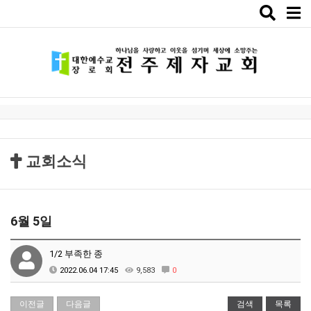
Toggle
naviga
교회소식
6월 5일
1/2 부족한 종
2022.06.04 17:45
9,583
0
이전글
다음글
검색
목록