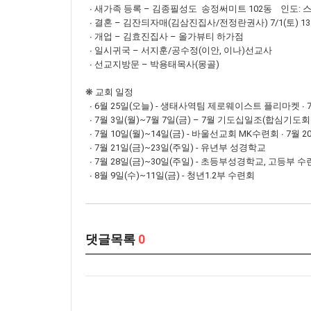
∙ 새가족 등록 – 김종필성도 송정써미트 102동 인도: 
∙ 결혼 – 김잔듸자매(김삼진집사/전정란권사) 7/1(토) 
∙ 개업 – 김효진집사 – 올가뷰티 하가점
∙ 일시귀국 – 서지훈/공수정(이안, 이나)선교사
∙ 선교지방문 – 박용태목사(몽골)
❋ 교회 일정
∙ 6월 25일(오늘) - 생태사역팀 제로웨이스트 플리마켓 ∙ 
∙ 7월 3일(월)~7월 7일(금) – 7월 기도십일조(합심기도회
∙ 7월 10일(월)~14일(금) - 바울선교회 MK수련회 ∙ 7월 2
∙ 7월 21일(금)~23일(주일) - 유년부 성경학교
∙ 7월 28일(금)~30일(주일) - 초등부성경학교, 고등부 
∙ 8월 9일(수)~11일(금) - 청년1.2부 수련회
댓글목록
0