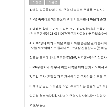
이전글
다음글
1. 매일 말씀묵상과 기도, 구역 나눔으로 은혜를 누리시기 
2. 7명 축복하고 3명 불신자 위해 기도하면서 복음의 증인
3. 예배는 함께 모여서 드리는 것이 바람직합니다. 부득
(전북은행/559-23-0311017/전주제자교회) ❋ 주
4. 기후/생태 위기 극복을 위한 거룩한 습관을 길러 봅시다
오늘 제로웨이스트 플리마켓- 쓰없장 진행합니다(문의:임
5. 오늘 오후예배시, 구동완/김희균, 서지훈/공수정선교사
6. MK수련회와 각 부서 여름 사역을 위해 힘껏 기도하시
7. 주일 주차, 혼잡할 경우 완산중학교 주차장을 이용해 
8. 예배당 공간 리모델링 작업. 수고하시는 분들께 감사드
9. 교회 청소/설거지, <최병연 구역>, 식사봉사는 <임영자
❋ 교우 동정