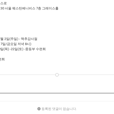
스스로
13:30 서울 웨스틴베니비스 7층 그레이스홀
7월 2일(주일) - 맥추감사절
 7일/금요일 저녁 8시)
0일(목) -22일(토) -중등부 수련회
수련회
등록된 댓글이 없습니다.