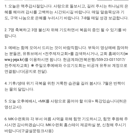
1. 오늘은 맥추감사절입니다. 사랑으로 돌보시고, 길러 주시는 하나님의 은
혜를 헤아려 감사를 고백하는 시간되시길 바랍니다. 매일 말씀묵상과 기
도, 구역 나눔으로 은혜를 누리시기 바랍니다. 7-8월 매일 성경 보급합니다.
2. 7명 축복하고 3명 불신자 위해 기도하면서 복음의 증인 될 수 있기를 바
랍니다.
3. 예배는 함께 모여서 드리는 것이 바람직합니다. 부득이 영상예배 참여하
는 분들은, 유튜브에서 <전주제자교회>를 검색하시거나, 교회 홈페이지(
w
ww.j-jeja.kr
)를 이용하시면 됩니다. 헌금계좌(전북은행/559-23-0311017/
전주제자교회) ❋ 주일오후예배와 수요기도회는 비공개 유투브 계정으로
연결됩니다(공지로 전달).
4. 기후/생태 위기 극복을 위한 거룩한 습관을 길러 봅시다. 7월은 반짝이
는 물의 달입니다.
5. 오늘 오후예배시, <MK를 사랑으로 품어야 할 이유> 특강있습니다(허은
영선교사).
6. MK수련회와 각 부서 여름 사역을 위해 힘껏 기도하시고, 힘껏 후원해 주
시시면 감사하겠습니다. MK수련회 홈스테이 제공하실 분, 신청해 주시기
바랍니다(구글설문링크사용)