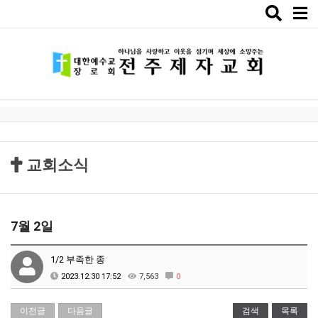
Toggle
naviga
교회소식
7월 2일
1/2 부족한 종
2023.12.30 17:52
7,563
0
이전글
다음글
검색
목록