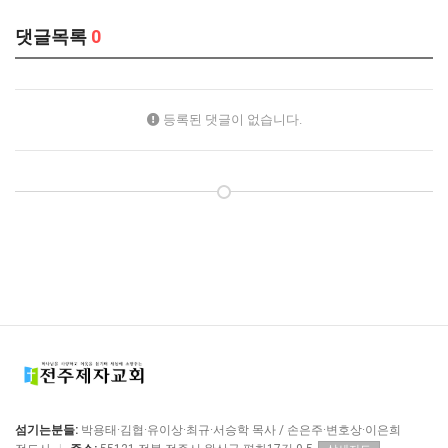
댓글목록
0
등록된 댓글이 없습니다.
섬기는분들:
박용태·김협·유이상·최규·서승학 목사 / 손은주·변호상·이은희