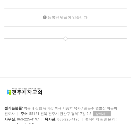
등록된 댓글이 없습니다.
섬기는분들:
박용태·김협·유이상·최규·서승학 목사 / 손은주·변호상·이은희
전도사
|
주소:
55121 전북 전주시 완산구 평화17길 9-5
상세지도
사무실.
063-225-4197
|
목사관.
063-225-4196
|
홈페이지 관련 문의 :
manstolethefruit@me.com