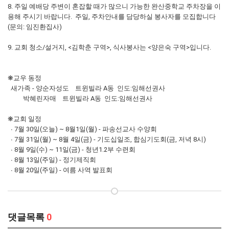
8. 주일 예배당 주변이 혼잡할 때가 많으니 가능한 완산중학교 주차장을 이
용해 주시기 바랍니다. 주일, 주차안내를 담당하실 봉사자를 모집합니다
(문의: 임진환집사)
9. 교회 청소/설거지, <김학춘 구역>, 식사봉사는 <양은숙 구역>입니다.
❋교우 동정
새가족 - 양순자성도 트윈빌라 A동 인도:임해선권사
박혜린자매 트윈빌라 A동 인도:임해선권사
❋교회 일정
∙ 7월 30일(오늘) ~ 8월1일(월) - 파송선교사 수양회
∙ 7월 31일(월) ~ 8월 4일(금) - 기도십일조, 합심기도회(금, 저녁 8시)
∙ 8월 9일(수) ~ 11일(금) - 청년1.2부 수련회
∙ 8월 13일(주일) - 정기제직회
∙ 8월 20일(주일) - 여름 사역 발표회
댓글목록
0