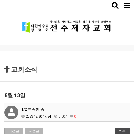
Toggle
naviga
교회소식
8월 13일
1/2 부족한 종
2023.12.30 17:54
7,807
0
이전글
다음글
목록