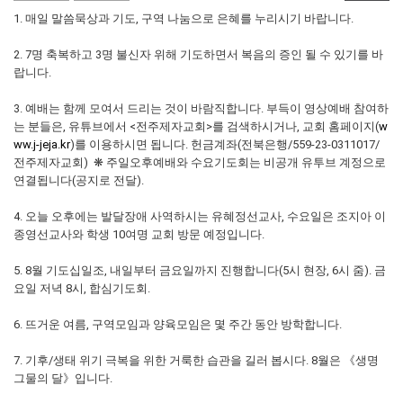
1. 매일 말씀묵상과 기도, 구역 나눔으로 은혜를 누리시기 바랍니다.
2. 7명 축복하고 3명 불신자 위해 기도하면서 복음의 증인 될 수 있기를 바
랍니다.
3. 예배는 함께 모여서 드리는 것이 바람직합니다. 부득이 영상예배 참여하
는 분들은, 유튜브에서 <전주제자교회>를 검색하시거나, 교회 홈페이지(
w
ww.j-jeja.kr
)를 이용하시면 됩니다. 헌금계좌(전북은행/559-23-0311017/
전주제자교회) ❋ 주일오후예배와 수요기도회는 비공개 유투브 계정으로
연결됩니다(공지로 전달).
4. 오늘 오후에는 발달장애 사역하시는 유혜정선교사, 수요일은 조지아 이
종영선교사와 학생 10여명 교회 방문 예정입니다.
5. 8월 기도십일조, 내일부터 금요일까지 진행합니다(5시 현장, 6시 줌). 금
요일 저녁 8시, 합심기도회.
6. 뜨거운 여름, 구역모임과 양육모임은 몇 주간 동안 방학합니다.
7. 기후/생태 위기 극복을 위한 거룩한 습관을 길러 봅시다. 8월은 《생명
그물의 달》입니다.