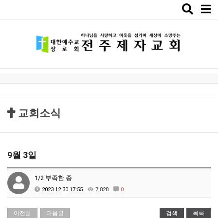
Toggle
naviga
교회소식
9월 3일
1/2 부족한 종
2023.12.30 17:55
7,828
0
이전글
다음글
검색
목록