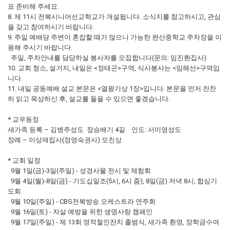
표 준비해 주세요.
8. 제 11시 전북시니어선교학교가 개설됩니다. 소식지를 참고하시고, 관심
을 갖고 참여하시기 바랍니다.
9. 주일 예배당 주변이 혼잡할 때가 많으니 가능한 완산중학교 주차장을 이
용해 주시기 바랍니다.
주일, 주차안내를 담당하실 봉사자를 모집합니다(문의: 임진환집사)
10. 교회 청소, 설거지, 내일은 <정태곤>구역, 식사봉사는 <임해선>구역입
니다.
11. 내일 공동예배 설교 본문은 <열왕기상 1장>입니다. 본문을 먼저 찬찬
히 읽고 묵상하신 후, 설교를 들을 수 있으면 좋겠습니다.
* 교우동정
새가족 등록 – 김병주성도 장승배기 4길 인도: 서미영성도
장례 – 이상재집사(정영숙권사) 모친상
* 교회 일정
9월 1일(금)-3일(주일) - 성경사물 전시 및 체험회
9월 4일(월)-8일(금) - 기도십일조(5시, 6시 줌), 8일(금) 저녁 8시, 합심기
도회
9월 10일(주일) - CBS전북방송 오케스트라 연주회
9월 16일(토) - 자살 예방을 위한 생명사랑 캠페인
9월 17일(주일) - 제 13회 영적철인잔치 출범식, 새가족 환영, 장학금수여