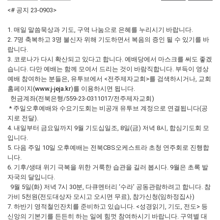
<# 공지 23-0903>
1. 매일 말씀묵상과 기도, 구역 나눔으로 은혜를 누리시기 바랍니다.
2. 7명 축복하고 3명 불신자 위해 기도하면서 복음의 증인 될 수 있기를 바
랍니다.
3. 코로나가 다시 확산되고 있다고 합니다. 예배당에서 마스크를 써도 좋겠
습니다. 다만 예배는 함께 모여서 드리는 것이 바람직합니다. 부득이 영상
예배 참여하는 분들은, 유투브에서 <전주제자교회>를 검색하시거나, 교회
홈페이지(
www.j-jeja.kr
)를 이용하시면 됩니다.
헌금계좌(전북은행/559-23-0311017/전주제자교회)
* 주일오후예배와 수요기도회는 비공개 유투브 계정으로 연결됩니다(공
지로 전달).
4. 내일부터 금요일까지 9월 기도십일조, 8일(금) 저녁 8시, 합심기도회 모
입니다.
5. 다음 주일 10일 오후예배는 전북CBS오케스트라 초청 연주회로 진행합
니다.
6. 기후/생태 위기 극복을 위한 거룩한 습관을 길러 봅시다. 9월은 초록 발
자국의 달입니다.
9월 5일(화) 저녁 7시 30분, 다큐멘터리 ‘수라’ 공동관람하려고 합니다. 참
가비 5천원(전도대상자 모시고 오시면 무료), 참가신청(임하정집사)
7. 하반기 영적철인잔치를 준비하고 있습니다. <성경읽기, 기도, 전도> 등
신앙의 기본기를 든든히 하는 일에 힘껏 참여하시기 바랍니다. 구역별 대