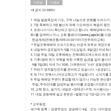
이전글
다음글
<# 공지 23-0903>
1. 매일 말씀묵상과 기도, 구역 나눔으로 은혜를 누리시기
2. 7명 축복하고 3명 불신자 위해 기도하면서 복음의 증인
3. 코로나가 다시 확산되고 있다고 합니다. 예배당에서 
회>를 검색하시거나, 교회 홈페이지(
www.j-jeja.kr
)를 이
헌금계좌(전북은행/559-23-0311017/전주제자교회)
* 주일오후예배와 수요기도회는 비공개 유투브 계정으로 
4. 내일부터 금요일까지 9월 기도십일조, 8일(금) 저녁 8
5. 다음 주일 10일 오후예배는 전북CBS오케스트라 초청
6. 기후/생태 위기 극복을 위한 거룩한 습관을 길러 봅시다
9월 5일(화) 저녁 7시 30분, 다큐멘터리 ‘수라’ 공동
7. 하반기 영적철인잔치를 준비하고 있습니다. <성경읽기,
8. 제 11시 전북시니어선교학교가 개설됩니다. 소식지를
9. 주일 예배당 주변이 혼잡할 때가 많으니 가능한 완산
주일, 주차안내를 담당하실 봉사자를 모집합니다(문의: 
10. 교회 청소, 설거지, 내일은 <정태곤>구역, 식사봉사
11. 내일 공동예배 설교 본문은 <열왕기상 1장>입니다. 
* 교우동정
새가족 등록 – 김병주성도 장승배기 4길 인도: 서미영