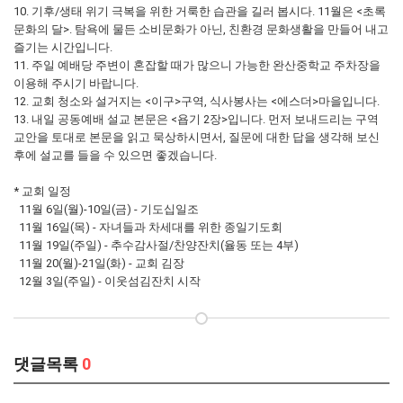
10. 기후/생태 위기 극복을 위한 거룩한 습관을 길러 봅시다. 11월은 <초록
문화의 달>. 탐욕에 물든 소비문화가 아닌, 친환경 문화생활을 만들어 내고
즐기는 시간입니다.
11. 주일 예배당 주변이 혼잡할 때가 많으니 가능한 완산중학교 주차장을
이용해 주시기 바랍니다.
12. 교회 청소와 설거지는 <이구>구역, 식사봉사는 <에스더>마을입니다.
13. 내일 공동예배 설교 본문은 <욥기 2장>입니다. 먼저 보내드리는 구역
교안을 토대로 본문을 읽고 묵상하시면서, 질문에 대한 답을 생각해 보신
후에 설교를 들을 수 있으면 좋겠습니다.
* 교회 일정
11월 6일(월)-10일(금) - 기도십일조
11월 16일(목) - 자녀들과 차세대를 위한 종일기도회
11월 19일(주일) - 추수감사절/찬양잔치(율동 또는 4부)
11월 20(월)-21일(화) - 교회 김장
12월 3일(주일) - 이웃섬김잔치 시작
댓글목록
0