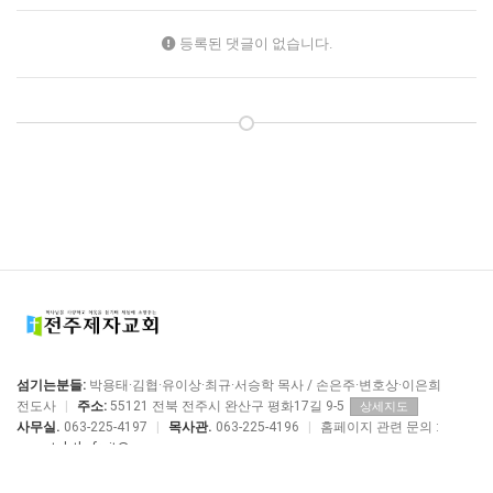
등록된 댓글이 없습니다.
섬기는분들:
박용태·김협·유이상·최규·서승학 목사 / 손은주·변호상·이은희
전도사
|
주소:
55121 전북 전주시 완산구 평화17길 9-5
상세지도
사무실.
063-225-4197
|
목사관.
063-225-4196
|
홈페이지 관련 문의 :
manstolethefruit@me.com