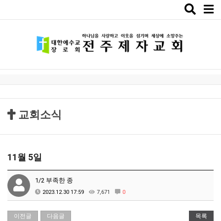
Toggle
naviga
교회소식
11월 5일
1/2 부족한 종
2023.12.30 17:59
7,671
0
이전글
다음글
목록