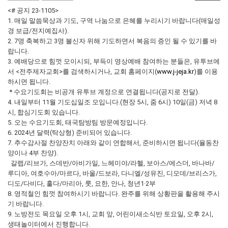
<# 공지 23-1105>
1. 매일 말씀묵상과 기도, 구역 나눔으로 은혜를 누리시기 바랍니다(매일성
경 보급/전지예집사).
2. 7명 축복하고 3명 불신자 위해 기도하면서 복음의 증인 될 수 있기를 바
랍니다.
3. 예배당으로 힘껏 모이시되, 부득이 영상예배 참여하는 분들은, 유투브에
서 <전주제자교회>를 검색하시거나, 교회 홈페이지(
www.j-jeja.kr
)를 이용
하시면 됩니다.
* 수요기도회는 비공개 유투브 계정으로 연결됩니다(공지로 전달).
4. 내일부터 11월 기도십일조 모입니다.(현장 5시, 줌 6시) 10일(금) 저녁 8
시, 합심기도회 있습니다.
5. 오는 수요기도회, 태국탐방팀 방문예정입니다.
6. 2024년 달력(탁상형) 준비되어 있습니다.
7. 추수감사절 찬양잔치 아래와 같이 연합해서, 준비하시면 됩니다(율동찬
양이나 4부 찬양).
갈렙/리브가, 스데반/아비가일, 느헤미야/라헬, 보아스/에스더, 바나바/
루디아, 여호수아/마르다, 바울/드보라, 다니엘/성유진, 디모데/브리스가,
디도/다비다, 훌다/마리아, 룻, 요한, 안나, 청년1·2부
8. 영적철인 힘껏 참여하시기 바랍니다. 완주를 위해 상황판을 활용해 주시
기 바랍니다.
9. 노방전도 목요일 오후 1시, 교회 앞, 어린이새소식반 토요일, 오후 2시,
생태놀이터에서 진행합니다.