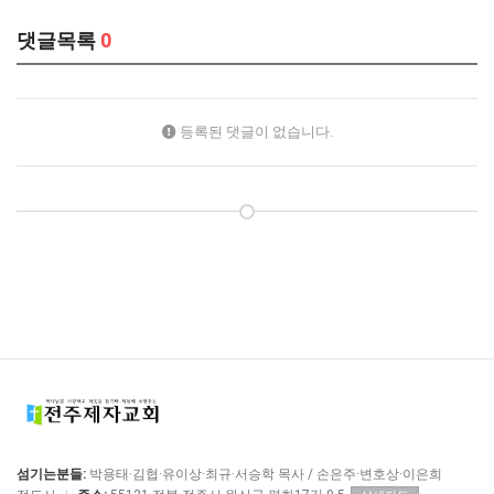
댓글목록
0
등록된 댓글이 없습니다.
섬기는분들:
박용태·김협·유이상·최규·서승학 목사 / 손은주·변호상·이은희