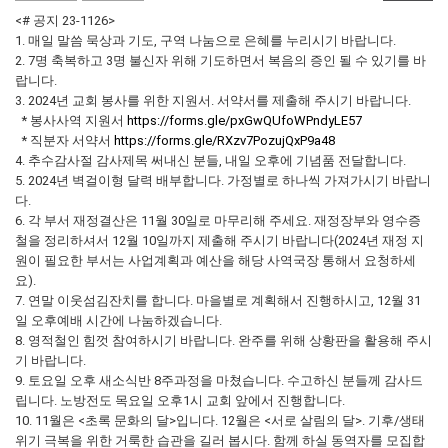
<# 공지 23-1126>
1. 매일 말씀 묵상과 기도, 구역 나눔으로 은혜를 누리시기 바랍니다.
2. 7명 축복하고 3명 불신자 위해 기도하면서 복음의 증인 될 수 있기를 바
랍니다.
3. 2024년 교회 봉사를 위한 지원서. 서약서를 제출해 주시기 바랍니다.
* 봉사사역 지원서
https://forms.gle/pxGwQUfoWPndyLE57
* 직분자 서약서
https://forms.gle/RXzv7PozujQxP9a48
4. 추수감사절 감사제목 써내신 분들, 내일 오후에 기념품 전달합니다.
5. 2024년 벽걸이형 달력 배부합니다. 가정별로 하나씩 가져가시기 바랍니
다.
6. 각 부서 재정결산은 11월 30일로 마무리해 주세요. 재정장부와 영수증
철을 정리하셔서 12월 10일까지 제출해 주시기 바랍니다(2024년 재정 지
원이 필요한 부서는 사업계획과 예산을 해당 사역국장 통해서 요청하세
요).
7. 연말 이웃섬김잔치를 합니다. 마을별로 계획해서 진행하시고, 12월 31
일 오후예배 시간에 나눔하겠습니다.
8. 영적철인 힘껏 참여하시기 바랍니다. 완주를 위해 상황판을 활용해 주시
기 바랍니다.
9. 토요일 오후 새소식반 8주과정을 마쳤습니다. 수고하신 분들께 감사드
립니다. 노방전도 목요일 오후1시 교회 앞에서 진행합니다.
10. 11월은 <초록 문화의 달>입니다. 12월은 <서로 살림의 달>. 기후/생태
위기 극복을 위한 거룩한 습관을 길러 봅시다. 함께 하실 동역자를 모집합