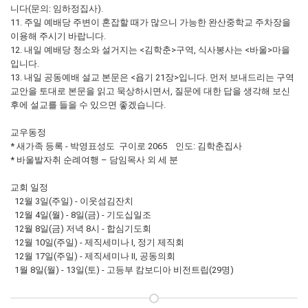
니다(문의: 임하정집사).
11. 주일 예배당 주변이 혼잡할 때가 많으니 가능한 완산중학교 주차장을
이용해 주시기 바랍니다.
12. 내일 예배당 청소와 설거지는 <김학춘>구역, 식사봉사는 <바울>마을
입니다.
13. 내일 공동예배 설교 본문은 <욥기 21장>입니다. 먼저 보내드리는 구역
교안을 토대로 본문을 읽고 묵상하시면서, 질문에 대한 답을 생각해 보신
후에 설교를 들을 수 있으면 좋겠습니다.
교우동정
* 새가족 등록 - 박영표성도 구이로 2065 인도: 김학춘집사
* 바울발자취 순례여행 – 담임목사 외 세 분
교회 일정
12월 3일(주일) - 이웃섬김잔치
12월 4일(월) - 8일(금) - 기도십일조
12월 8일(금) 저녁 8시 - 합심기도회
12월 10일(주일) - 제직세미나 Ⅰ, 정기 제직회
12월 17일(주일) - 제직세미나 Ⅱ, 공동의회
1월 8일(월) - 13일(토) - 고등부 캄보디아 비전트립(29명)