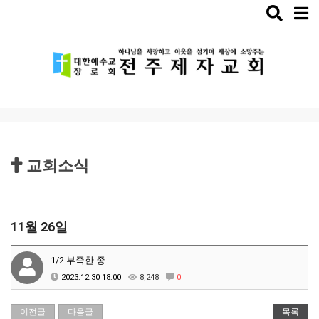
Toggle
naviga
교회소식
11월 26일
1/2 부족한 종
2023.12.30 18:00
8,248
0
이전글
다음글
목록