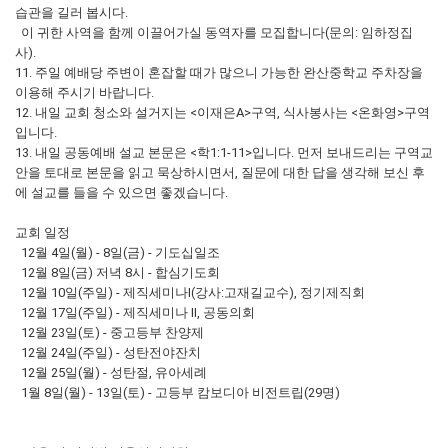
습관을 길러 봅시다.
이 귀한 사역을 함께 이끌어가실 동역자를 모집합니다(문의: 임하정집
사).
11. 주일 예배당 주변이 혼잡할 때가 많으니 가능한 완산중학교 주차장을
이용해 주시기 바랍니다.
12. 내일 교회 청소와 설거지는 <이재은A>구역, 식사봉사는 <온화영>구역
입니다.
13. 내일 공동예배 설교 본문은 <학1:1-11>입니다. 먼저 보내드리는 구역교
안을 토대로 본문을 읽고 묵상하시면서, 질문에 대한 답을 생각해 보신 후
에 설교를 들을 수 있으면 좋겠습니다.
교회 일정
12월 4일(월) - 8일(금) - 기도십일조
12월 8일(금) 저녁 8시 - 합심기도회
12월 10일(주일) - 제직세미나Ⅰ(강사:고재길교수), 정기제직회
12월 17일(주일) - 제직세미나 Ⅱ, 공동의회
12월 23일(토) - 중고등부 찬양제
12월 24일(주일) - 성탄전야잔치
12월 25일(월) - 성탄절, 유아세례
1월 8일(월) - 13일(토) - 고등부 캄보디아 비전트립(29명)