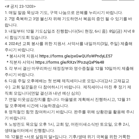
<# 공지 23-1203>
1. 매일 말씀 묵상과 기도, 구역 나눔으로 은혜를 누리시기 바랍니다.
2. 7명 축복하고 3명 불신자 위해 기도하면서 복음의 증인 될 수 있기를 바
랍니다.
3. 내일부터 12월 기도십일조 진행합니다(5시 현장, 6시 줌). 8일(금) 저녁 8
시 합심기도회 있습니다.
4. 2024년 교회 봉사를 위한 지원서. 서약서를 내일까지(3일, 주일) 제출해
주시기 바랍니다.
* 봉사사역 지원서
https://forms.gle/pxGwQUfoWPndyLE57
* 직분자 서약서
https://forms.gle/RXzv7PozujQxP9a48
5. 각 부서 결산 마무리하신 재정장부와 영수증철을 12월 10일까지 제출해
주시기 바랍니다.
6. 다음 주일 오후예배는 첫 번째 제직세미나로 모입니다(강사:고재길교
수). 교회 일꾼들은 다 참여하시기 바랍니다. 제직세미나 마친 후 정기 제
직회 모입니다(연말 결산과 내년 예산 심의)
7. 연말 이웃섬김잔치를 합니다. 마을별로 계획해서 진행하시고, 12월 31
일 오후예배 시간에 나눔하겠습니다.
8. 영적철인 힘껏 참여하시기 바랍니다. 완주를 위해 상황판을 활용해 주시
기 바랍니다.
9. 노방전도 목요일 오후 1시, 교회 앞, 어린이새소식반 토요일, 오후 2시,
생태놀이터에서 진행합니다.
10. 12월은 <서로 살림의 달>입니다. 기후/생태 위기 극복을 위한 거룩한