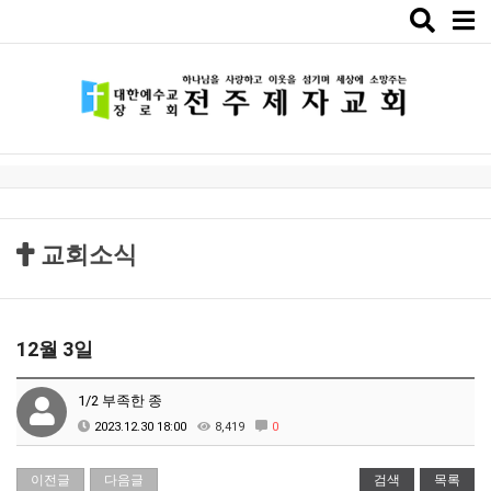
Toggle
naviga
교회소식
12월 3일
1/2 부족한 종
2023.12.30 18:00
8,419
0
이전글
다음글
검색
목록