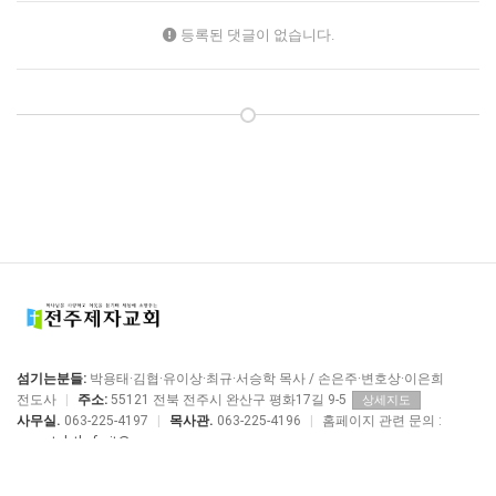
등록된 댓글이 없습니다.
섬기는분들:
박용태·김협·유이상·최규·서승학 목사 / 손은주·변호상·이은희
전도사
|
주소:
55121 전북 전주시 완산구 평화17길 9-5
상세지도
사무실.
063-225-4197
|
목사관.
063-225-4196
|
홈페이지 관련 문의 :
manstolethefruit@me.com