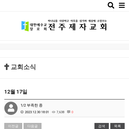
Toggle
naviga
교회소식
12월 17일
1/2 부족한 종
2023.12.30 18:01
7,638
0
이전글
다음글
검색
목록