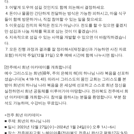
다.
3. 어떻게 도우며 섬길 것인지도 함께 의논해서 결정하세요.
4. 돈이나 물품만 간단하게 전달하는 방식은 가능한 피하시고, 마을 식구
들이 함께 방문하거나, 직접 참여할 수 있는 일을 찾으세요.
5. 이웃섬김 잔치의 목적은 전도가 아닙니다. 전도를 할 수 있으면 좋겠지
만 섬김과 나눔 자체를 목표로 삼는 것이 더 좋겠습니다.
6. 지속적으로 섬길 수 있는 사역을 개발할 수 있으면 더 바람직하겠습니
다.
7. 모든 진행 과정과 결과를 잘 정리해서(재정결산과 가능하면 사진 자료
포함) 마지막 주일(12월 31일) 오후 예배 시간에 함께 나누시면 됩니다.
[전주에서 희년 아카데미를 개최합니다]
예수 그리스도는 희년(禧年, 주의 은혜의 해)의 하나님 나라 복음을 선포하
셨습니다(눅 4:18-19, 43). 따라서 그리스도의 몸인 교회는 그리스도를 본
받아 희년의 하나님 나라 복음을 온 세상에 선포하고 스스로 희년 정신을
실천하면서 희년 공동체를 이루어가야 마땅합니다. 전라북도 전주에서 희
년 아카데미를 개최합니다. 참석을 원하시는 분들을 환영합니다. 부분 참
석도 가능하며, 수강비는 무료입니다.
<전주 희년 아카데미>
■ 주제: 희년의 하나님 나라
■ 일시: 2023년 12월 27일(수)~2024년 1월 24일(수) 오후 1시~6시
■ 장소: 전주제자교회 느헤미야홀(전라북도 전주시 완산구 평화17길 9-5)