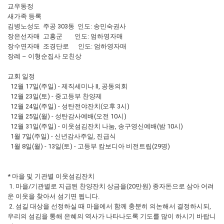
교우동정
새가족 등록
김병노성도 주공 303동 인도: 송민숙권사
장은선자매 고흥군 인도: 엄하영자매
장수연자매 조경단로 인도: 엄하영자매
장례 – 이형순집사 모친상
교회 일정
12월 17일(주일) - 제직세미나 Ⅱ, 공동의회
12월 23일(토) - 중고등부 찬양제
12월 24일(주일) - 성탄전야잔치(오후 3시)
12월 25일(월) - 성탄감사예배(오전 10시)
12월 31일(주일) - 이웃섬김잔치 나눔, 송구영신예배(밤 10시)
1월 7일(주일) - 신년감사주일, 진급식
1월 8일(월) - 13일(토) - 고등부 캄보디아 비전트립(29명)
* 마을 및 기관별 이웃섬김잔치
1. 마을/기관별로 지급된 찬양잔치 상금을(20만원) 종자돈으로 삼아 어려
운 이웃을 찾아서 섬기면 됩니다.
2. 섬길 대상을 선정하실 때 마을에서 함께 충분히 의논해서 결정하시되,
우리의 섬김을 통해 은혜의 역사가 나타나도록 기도를 많이 하시기 바랍니