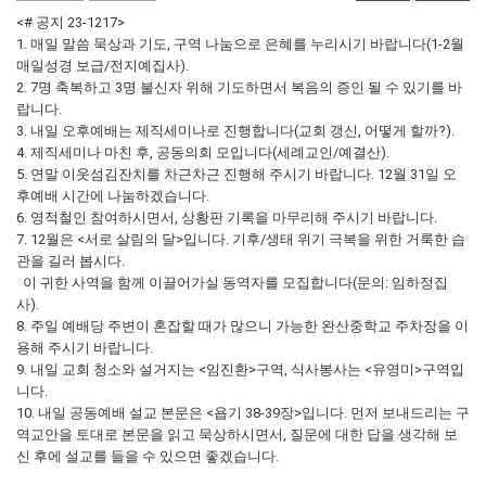
<# 공지 23-1217>
1. 매일 말씀 묵상과 기도, 구역 나눔으로 은혜를 누리시기 바랍니다(1-2월
매일성경 보급/전지예집사).
2. 7명 축복하고 3명 불신자 위해 기도하면서 복음의 증인 될 수 있기를 바
랍니다.
3. 내일 오후예배는 제직세미나로 진행합니다(교회 갱신, 어떻게 할까?).
4. 제직세미나 마친 후, 공동의회 모입니다(세례교인/예결산).
5. 연말 이웃섬김잔치를 차근차근 진행해 주시기 바랍니다. 12월 31일 오
후예배 시간에 나눔하겠습니다.
6. 영적철인 참여하시면서, 상황판 기록을 마무리해 주시기 바랍니다.
7. 12월은 <서로 살림의 달>입니다. 기후/생태 위기 극복을 위한 거룩한 습
관을 길러 봅시다.
이 귀한 사역을 함께 이끌어가실 동역자를 모집합니다(문의: 임하정집
사).
8. 주일 예배당 주변이 혼잡할 때가 많으니 가능한 완산중학교 주차장을 이
용해 주시기 바랍니다.
9. 내일 교회 청소와 설거지는 <임진환>구역, 식사봉사는 <유영미>구역입
니다.
10. 내일 공동예배 설교 본문은 <욥기 38-39장>입니다. 먼저 보내드리는 구
역교안을 토대로 본문을 읽고 묵상하시면서, 질문에 대한 답을 생각해 보
신 후에 설교를 들을 수 있으면 좋겠습니다.