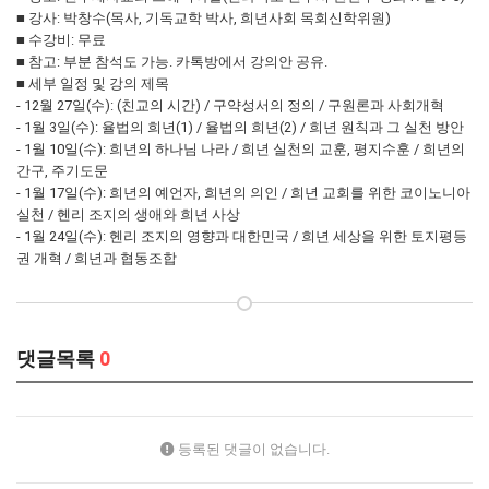
■ 강사: 박창수(목사, 기독교학 박사, 희년사회 목회신학위원)
■ 수강비: 무료
■ 참고: 부분 참석도 가능. 카톡방에서 강의안 공유.
■ 세부 일정 및 강의 제목
- 12월 27일(수): (친교의 시간) / 구약성서의 정의 / 구원론과 사회개혁
- 1월 3일(수): 율법의 희년(1) / 율법의 희년(2) / 희년 원칙과 그 실천 방안
- 1월 10일(수): 희년의 하나님 나라 / 희년 실천의 교훈, 평지수훈 / 희년의
간구, 주기도문
- 1월 17일(수): 희년의 예언자, 희년의 의인 / 희년 교회를 위한 코이노니아
실천 / 헨리 조지의 생애와 희년 사상
- 1월 24일(수): 헨리 조지의 영향과 대한민국 / 희년 세상을 위한 토지평등
권 개혁 / 희년과 협동조합
댓글목록
0
등록된 댓글이 없습니다.