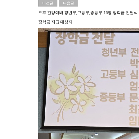
이전글
다음글
오후 찬양예배 청년부,고등부,중등부 15명 장학금 전달식.
장학금 지급 대상자