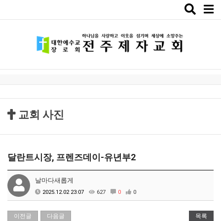
Toggle
naviga
교회 사진
달란트시장, 프렌즈데이-유년부2
날마다새롭게
2025.12.02 23:07
627
0
0
이전글
다음글
목록