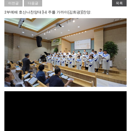
이전글
다음글
목록
2부예배 호산나찬양대 [내 주를 가까이(김희광)]찬양.