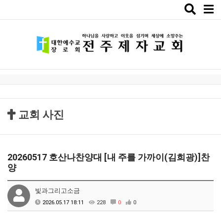
Toggle
naviga
교회 사진
20260517 호산나찬양대 [내 주를 가까이(김희광)]찬
양
빛과그리고소금
2026.05.17 18:11
228
0
0