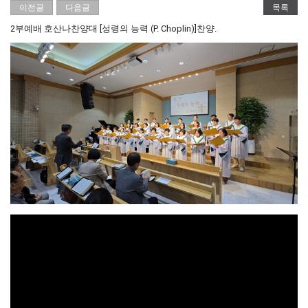
이전글
다음글
목록
2부예배 호산나찬양대 [성령의 능력 (P. Choplin)]찬양.