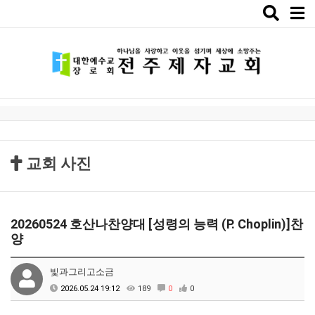
Toggle
naviga
교회 사진
20260524 호산나찬양대 [성령의 능력 (P. Choplin)]찬
양
빛과그리고소금
2026.05.24 19:12
189
0
0