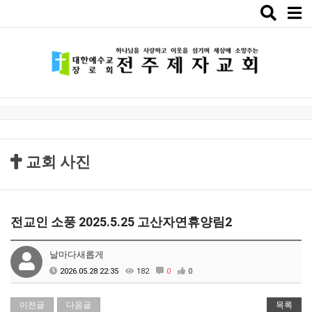
Toggle
naviga
교회 사진
전교인 소풍 2025.5.25 고산자연휴양림2
날마다새롭게
2026.05.28 22:35
182
0
0
이전글
다음글
목록