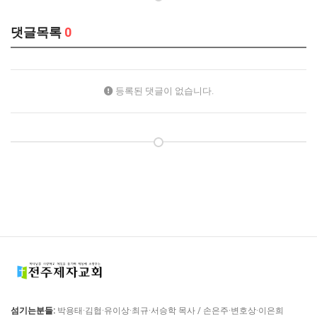
댓글목록
0
등록된 댓글이 없습니다.
섬기는분들:
박용태·김협·유이상·최규·서승학 목사 / 손은주·변호상·이은희