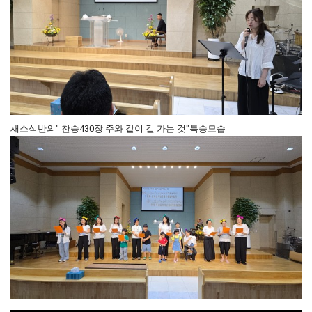
새소식반의" 찬송430장 주와 같이 길 가는 것"특송모습