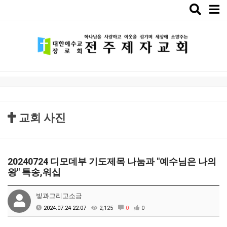
Toggle
naviga
교회 사진
20240724 디모데부 기도제목 나눔과 "예수님은 나의
왕" 특송,워십
빛과그리고소금
2024.07.24 22:07
2,125
0
0