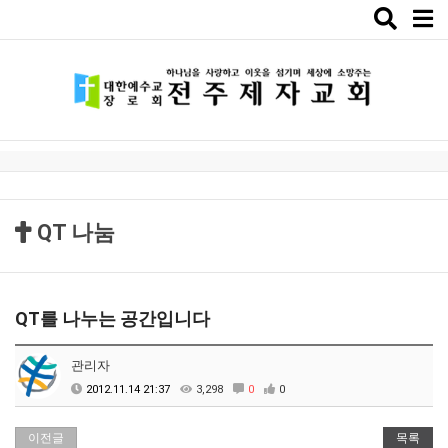
Toggle
naviga
QT 나눔
QT를 나누는 공간입니다
관리자
2012.11.14 21:37
3,298
0
0
이전글
목록