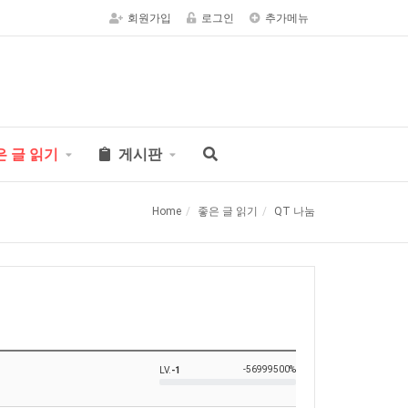
회원가입
로그인
추가메뉴
은 글 읽기
게시판
Home
좋은 글 읽기
QT 나눔
-56999500%
LV.
-1