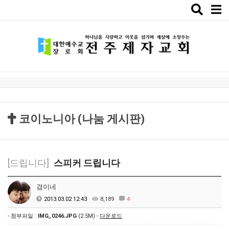
Toggle
naviga
코이노니아 (나눔 게시판)
[드립니다]
스피커 드립니다
겸이네
2013.03.02 12:43
8,189
4
- 첨부파일 :
IMG_0246.JPG
(2.5M) -
다운로드