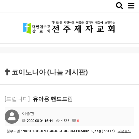
Toggle
naviga
코이노니아 (나눔 게시판)
[드립니다]
유아용 핸드드럼
이승현
2020.08.04 16:44
4,566
0
- 첨부파일 :
9DB1ED05-07F1-4C4D-A04F-04A11658B215.jpeg
(770.1K) -
다운로드