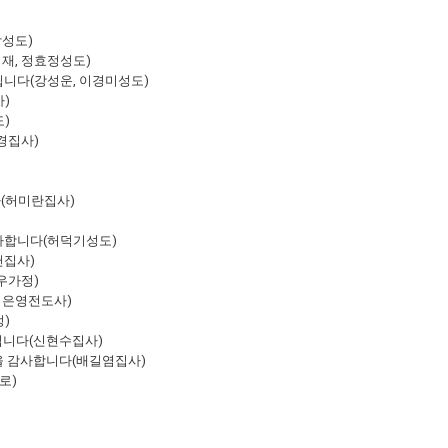
람성도)
재, 정효정성도)
립니다(강성운, 이경미성도)
)
)
경집사)
다(허미란집사)
감사합니다(허덕기성도)
헌집사)
우가정)
허은영전도사)
)
립니다(신현수집사)
을 감사합니다(배길염집사)
로)