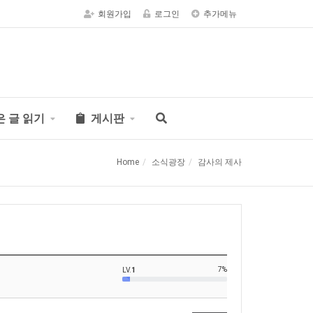
회원가입
로그인
추가메뉴
은 글 읽기
게시판
Home
소식광장
감사의 제사
7%
LV.
1