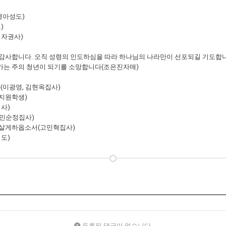
영아성도)
)
정자권사)
서 감사합니다. 오직 성령의 인도하심을 따라 하나님의 나라만이 선포되길 기도합
아가는 주의 청년이 되기를 소망합니다(조은진자매)
(이광영, 김현옥집사)
김지원학생)
사)
 민순정집사)
만 살게하옵소서(고민혁집사)
도)
등록된 댓글이 없습니다.