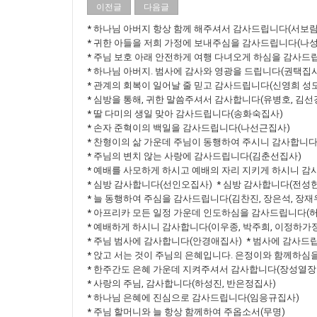
이전글
다음글
* 하나님 아버지 항상 함께 해주셔서 감사드립니다(서보
* 귀한 아들을 저희 가정에 보내주심을 감사드립니다(나성
* 주님 보호 아래 안전하게 여행 다녀오게 하심을 감사드
* 하나님 아버지. 범사에 감사와 영광을 드립니다(권택집사
* 관계의 회복이 일어날 줄 믿고 감사드립니다(신영희 성도
* 심방을 통해, 귀한 말씀주셔서 감사합니다(유병호, 김선
* 딸 다미의 생일 맞아 감사드립니다(송화숙집사)
* 손자 준혁이의 백일을 감사드립니다(나선근집사)
* 찬형이의 삶 가운데 주님이 동행하여 주시니 감사합니
* 주님의 변치 않는 사랑에 감사드립니다(김춘선집사)
* 예배를 사모하게 하시고 예배의 자리 지키게 하시니 
* 심방 감사합니다(선인오집사) * 심방 감사합니다(전성
* 늘 동행하여 주심을 감사드립니다(김찬진, 장은석, 장재
* 아프리카 모든 일정 가운데 인도하심을 감사드립니다(
* 예배하게 하시니 감사합니다(이우종, 박주희, 이정하가정
* 주님 범사에 감사합니다(안경애집사) * 범사에 감사드
* 앉고 서는 것이 주님의 은혜입니다. 은정이와 함께하심
* 한주간도 은혜 가운데 지켜주셔서 감사합니다(장성열장
* 사랑의 주님, 감사합니다(하성진, 반은정집사)
* 하나님 은혜에 진심으로 감사드립니다(임응규집사)
* 주님 할머니와 늘 항상 함께하여 주옵소서(무명)