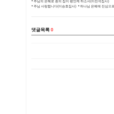
* 주님의 은혜로 종의 집이 평안케 하소서(이진석집사)
* 주님 사랑합니다(이승호집사) * 하나님 은혜에 진심
댓글목록
0