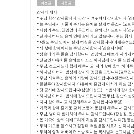
이전글
다음글
감사의 제사
* 주님 항상 감사합니다. 건강 지켜주셔서 감사합니다.(
* 늘 주님께서 베풀어 주시는 은혜로 살게 하옵소서(고민
* 사랑의 주님, 끊임없어 공급하신 은혜 감사드립니다(전
* 날마다 하나님 은혜 안에 살아가고 있습니다. 주님 항
* 4월도 주님 안에서 살게 하심을 감사합니다(이재은성도
* 제 삶에 함께하시는 주님 감사합니다(김은지자매)
* 성은이의 두 돌을 감사합니다. 건강하고 예쁘게 자라게
* 전교인 야유회를 은혜로 이끄신 하나님께 감사를 드립
* 주님, 선교사님과 함께 해주시고, 저의 삶에 함께 하여
* 하나님 아버지, 범상세 감사와 영광을 드립니다(권택집사
* 주님 지켜주신 은혜와 사랑에 감사드립니다(전광수집사
* 할렐루야 감사합니다. 야유예배 즐겁게 마치게 하심 감
* 첫 공사에 감사드립니다(심영아성도) * 범사에 감사합
* 하나님 아버지, 범사에 감사드립니다(윤두섭, 김순의성도
* 자녀 삼아주시고 사랑해주셔서 감사합니다(무명)
* 가족과 함께 즐거운 교회 소풍에 동참케 해주셔서 감
* 주님, 날마다 함게하여 주시니 감사드립니다(장형원, 
* 온 가족이 함께 예배드리게 하심을 감사드립니다(정동섭
* 우리 기도를 들으시고 김정태 백혈병을 치료하신 하나
* 우리의 영적 어버이요 스승 되시는 목사님과 선교사님,