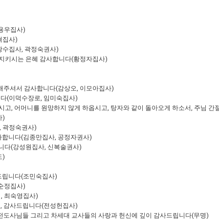
김용우집사)
혁집사)
광수집사, 곽정숙권사)
사 지키시는 은혜 감사합니다(황정자집사)
)
 해주셔서 감사합니다(감상오, 이모아집사)
니다(이덕수장로, 임미숙집사)
주시고, 어머니를 원망하지 않게 하옵시고, 탕자와 같이 돌아오게 하소서, 주님 
)
, 곽정숙권사)
사합니다(김종만집사, 공정자권사)
니다(강성원집사, 신복술권사)
)
사드립니다(조민숙집사)
민순정집사)
, 최숙영집사)
님, 감사드립니다(전성헌집사)
 전도사님들 그리고 차세대 교사들의 사랑과 헌신에 깊이 감사드립니다(무명)