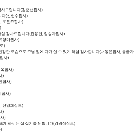
 감사드립니다(김춘선집사)
니다(신현수집사)
, 조은주집사)
)
하심 감사드립니다(전용현, 임송자집사)
(유영미권사)
로)
 건강한 모습으로 주님 앞에 다가 설 수 있게 하심 감사합니다(서동윤집사, 윤금자
집사)
정옥집사)
사)
진집사)
지집사)
, 신영희성도)
사)
사)
기쁘게 하시는 삶 살기를 원합니다(김광석장로)
)