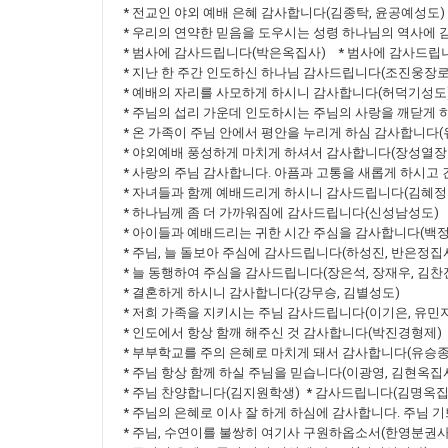
* 전교인 야외 예배 은혜 감사합니다(김종탁, 윤공예성도)
* 우리의 연약한 믿음을 도우시는 성령 하나님의 역사에
* 범사에 감사드립니다(박은옥집사) * 범사에 감사드립
* 지난 한 주간 인도하신 하나님 감사드립니다(조진웅장로
* 예배의 자리를 사모하게 하시니 감사합니다(허덕기성도
* 주님의 섭리 가운데 인도하시는 주님의 사랑을 깨닫게 
* 온 가족이 주님 안에서 평안을 누리게 하심 감사합니다
* 야외예배 풍성하게 마치게 하셔서 감사합니다(장성열장
* 사랑의 주님 감사합니다. 아픔과 고통을 새롭게 하시고
* 자녀들과 함께 예배드리게 하시니 감사드립니다(김혜정
* 하나님께 좀 더 가까워짐에 감사드립니다(신성남성도)
* 아이들과 예배드리는 귀한 시간 주심을 감사합니다(백
* 주님, 늘 돌보아 주심에 감사드립니다(하성진, 반은정집
* 늘 동행하여 주심을 감사드립니다(장은석, 장재우, 김찬
* 결혼하게 하시니 감사합니다(강무승, 김별성도)
* 저희 가족을 지키시는 주님 감사드립니다(이기은, 유민
* 인도에서 항상 함깨 해주신 것 감사합니다(박진경형제)
* 부부학교를 주의 은혜로 마치게 돼서 감사합니다(유승종
* 주님 항상 함께 하실 주님을 믿습니다(이광영, 김현옥집
* 주님 찬양합니다(김지원학생) * 감사드립니다(김명옥집
* 주님의 은혜로 이사 잘 하게 하심에 감사합니다. 주님 
* 주님, 수연이를 불쌍히 여기사 구원하옵소서(한영분권사