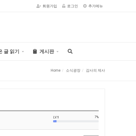
회원가입
로그인
추가메뉴
은 글 읽기
게시판
Home
소식광장
감사의 제사
7%
LV.
1