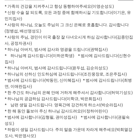
* 가족의 건강을 지켜주시고 항상 동행하여주세요(이영순성도)
* 신랑 수술 잘 되도록, 모든 과정 중에 함께하시길 기도합니다(이기은, 유
민지집사)
* 사랑의 하나님, 오늘도 주님의 그 크신 은혜로 호흡합니다. 감사합니다
(정병섭, 배선영성도)
* 사랑의 주님, 경민이 미국 출장 잘 다녀오시게 하심 감사합니다(김종만집
사, 공정자권사)
* 하나님 아버지, 범사에 감사와 영광을 드립니다(권택집사)
* 하나님께 감사드립니다(이하은학생) * 범사에 감사드립니다(신현수
집사)
* 하나님 아버지, 범사에 감사드립니다(윤두섭, 김순의성도)
* 하나님의 선하신 인도하심에 감사드립니다(조진웅장로, 조은주집사)
* 범사에 감사드립니다(박동민, 신미혜집사) * 범사에 감사드립니다(최병
연, 이애란집사)
* 한 주간도 하나님의 은혜 안에 거하게 해주셔서 감사합니다(허덕기성도)
* 하나님의 공급하심 감사드립니다(이학규, 박은희집사)
* 남편 생일 감사드립니다. 영육간에 강건하게 하소서(박순라집사)
* 한 해 동안 돌보아 주신 하나님 감사드려요(이정하어린이)
* 범사에 감사합니다(김형필, 권미성집사) * 범사에 감사합니다(권필숙
성도)
* 하림이 생일 감사드립니다. 주의 말씀 가운데 자라게 해주세요(박희열강
도사, 박은영사모)