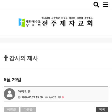
Toggle
naviga
감사의 제사
5월 29일
아이언맨
2016.05.27 15:50
6,632
0
이전글
다음글
목록