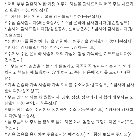
* 저희 부부 결혼하여 한 가정 이루게 하심을 감사드리며 더욱 주님 사모하
길 원합니다(김혜영집사)
* 하나님 은혜에 진심으로 감사드립니다(임응규집사)
* 주님 감사합니다(배은숙집사) * 주님 은혜에 감사합니다(홍순철성도)
* 범사에 감사드립니다(강성원집사, 신복술권사) * 범사에 감사합니다(장
성열장로)
* 심방 예배를 통해 하나님을 경험하게 해주심을 감사합니다(허미란집사)
* 범사에 감사드립니다(김찬진, 장은석, 장재우성도)
* 주께서 주신 은혜와 사랑이 저희 가정에 항상 가득하길 기도드립니다(이
진석집사)
* 주님 저의 믿음을 기본기가 튼실하고 차곡차곡 쌓아나가는 자가 되게
하시고 부모님께 불효하지 않게 하시고 주님 믿음에 깊이를 느낍니다(무
명)
* 가족 건강과 가족 사랑과 가족 지혜를 주소서(나경희성도) * 범사에 감사
합니다(박성자성도)
* 주님 안에서 사는 삶 원합니다. 강우, 정선, 정수에게 다 함께 해주시길 소
망합니다(이광영, 김현옥집사)
* 모든 하는 일에 주님께서 동행하여 주소서(윤영혜성도) * 범사에 감사합
니다(박영우집사)
* 늘 주님께서 주시는 은혜로 살게 하옵소서. 일평생 그렇게 하옵소서(고민
혁집사)
* 믿음 없음을 용서하여 주옵소서(김혜정집사) * 항상 보살펴 주세요(김