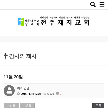
Toggle
naviga
감사의 제사
11월 20일
아이언맨
2016.11.18 12:24
6,500
0
이전글
다음글
목록