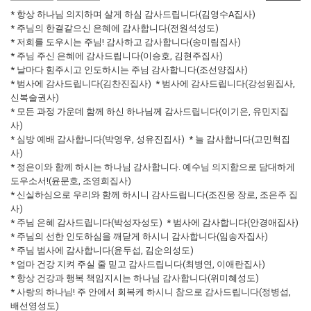
* 항상 하나님 의지하며 살게 하심 감사드립니다(김영수A집사)
* 주님의 한결같으신 은혜에 감사합니다(전원석성도)
* 저희를 도우시는 주님! 감사하고 감사합니다(송미림집사)
* 주님 주신 은혜에 감사드립니다(이승호, 김현주집사)
* 날마다 힘주시고 인도하시는 주님 감사합니다(조선양집사)
* 범사에 감사드립니다(김찬진집사) * 범사에 감사드립니다(강성원집사,
신복술권사)
* 모든 과정 가운데 함께 하신 하나님께 감사드립니다(이기은, 유민지집
사)
* 심방 예배 감사합니다(박영우, 성유진집사) * 늘 감사합니다(고민혁집
사)
* 정은이와 함께 하시는 하나님 감사합니다. 예수님 의지함으로 담대하게
도우소서!(윤문호, 조영희집사)
* 신실하심으로 우리와 함께 하시니 감사드립니다(조진웅 장로, 조은주 집
사)
* 주님 은혜 감사드립니다(박성자성도) * 범사에 감사합니다(안경애집사)
* 주님의 선한 인도하심을 깨닫게 하시니 감사합니다(임송자집사)
* 주님 범사에 감사합니다(윤두섭, 김순의성도)
* 엄마 건강 지켜 주실 줄 믿고 감사드립니다(최병연, 이애란집사)
* 항상 건강과 행복 책임지시는 하나님 감사합니다(위미혜성도)
* 사랑의 하나님! 주 안에서 회복케 하시니 참으로 감사드립니다(정병섭,
배선영성도)