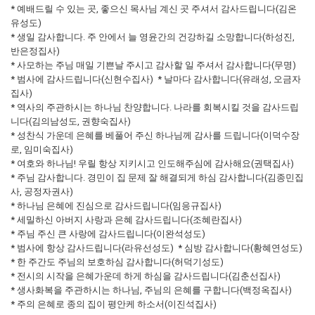
* 예배드릴 수 있는 곳, 좋으신 목사님 계신 곳 주셔서 감사드립니다(김온
유성도)
* 생일 감사합니다. 주 안에서 늘 영윤간의 건강하길 소망합니다(하성진,
반은정집사)
* 사모하는 주님 매일 기쁜날 주시고 감사할 일 주셔서 감사합니다(무명)
* 범사에 감사드립니다(신현수집사) * 날마다 감사합니다(유래성, 오금자
집사)
* 역사의 주관하시는 하나님 찬양합니다. 나라를 회복시킬 것을 감사드립
니다(김의남성도, 권향숙집사)
* 성찬식 가운데 은혜를 베풀어 주신 하나님께 감사를 드립니다(이덕수장
로, 임미숙집사)
* 여호와 하나님! 우릴 항상 지키시고 인도해주심에 감사해요(권택집사)
* 주님 감사합니다. 경민이 집 문제 잘 해결되게 하심 감사합니다(김종민집
사, 공정자권사)
* 하나님 은혜에 진심으로 감사드립니다(임응규집사)
* 세밀하신 아버지 사랑과 은혜 감사드립니다(조혜란집사)
* 주님 주신 큰 사랑에 감사드립니다(이완석성도)
* 범사에 항상 감사드립니다(라유선성도) * 심방 감사합니다(황혜연성도)
* 한 주간도 주님의 보호하심 감사합니다(허덕기성도)
* 전시의 시작을 은혜가운데 하게 하심을 감사드립니다(김춘선집사)
* 생사화복을 주관하시는 하나님, 주님의 은혜를 구합니다(백정옥집사)
* 주의 은혜로 종의 집이 평안케 하소서(이진석집사)